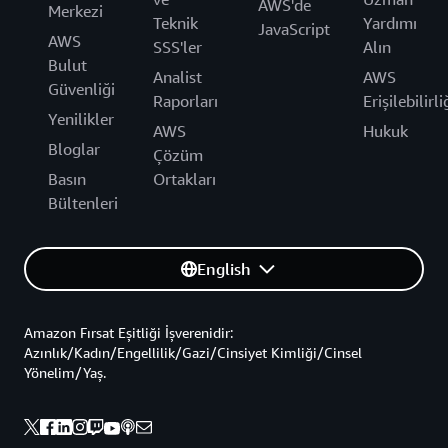
AWS'de
Merkezi
Teknik
Yardımı
JavaScript
AWS
SSS'ler
Alın
Bulut
Analist
AWS
Güvenliği
Raporları
Erişilebilirli
Yenilikler
AWS
Hukuk
Bloglar
Çözüm
Basın
Ortakları
Bültenleri
English
Amazon Fırsat Eşitliği İşverenidir:
Azınlık/Kadın/Engellilik/Gazi/Cinsiyet Kimliği/Cinsel
Yönelim/Yaş.