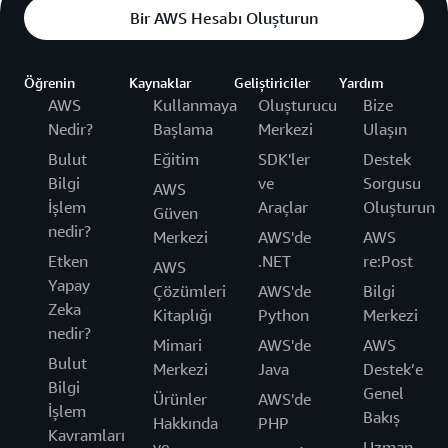
Bir AWS Hesabı Oluşturun
Öğrenin
Kaynaklar
Geliştiriciler
Yardım
AWS
Kullanmaya
Oluşturucu
Bize
Nedir?
Başlama
Merkezi
Ulaşın
Bulut
Eğitim
SDK'ler
Destek
Bilgi
ve
Sorgusu
AWS
İşlem
Araçlar
Oluşturun
Güven
nedir?
Merkezi
AWS'de
AWS
Etken
.NET
re:Post
AWS
Yapay
Çözümleri
AWS'de
Bilgi
Zeka
Kitaplığı
Python
Merkezi
nedir?
Mimari
AWS'de
AWS
Bulut
Merkezi
Java
Destek’e
Bilgi
Genel
Ürünler
AWS'de
İşlem
Bakış
Hakkında
PHP
Kavramları
ve
Uzman