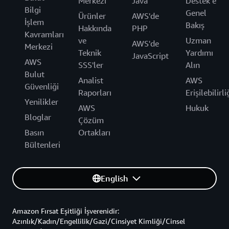
Merkezi
Java
Destek’e
Bilgi
Genel
Ürünler
AWS'de
İşlem
Bakış
Hakkında
PHP
Kavramları
ve
Uzman
AWS'de
Merkezi
Teknik
Yardımı
JavaScript
AWS
SSS'ler
Alın
Bulut
Analist
AWS
Güvenliği
Raporları
Erişilebilirli
Yenilikler
AWS
Hukuk
Bloglar
Çözüm
Basın
Ortakları
Bültenleri
English
Amazon Fırsat Eşitliği İşverenidir:
Azınlık/Kadın/Engellilik/Gazi/Cinsiyet Kimliği/Cinsel