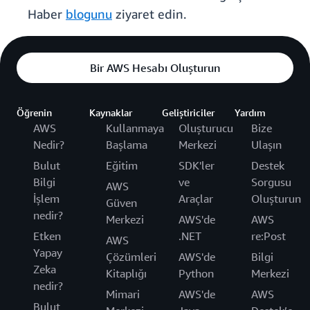
Haber
blogunu
ziyaret edin.
Bir AWS Hesabı Oluşturun
Öğrenin
Kaynaklar
Geliştiriciler
Yardım
AWS
Kullanmaya
Oluşturucu
Bize
Nedir?
Başlama
Merkezi
Ulaşın
Bulut
Eğitim
SDK'ler
Destek
Bilgi
ve
Sorgusu
AWS
İşlem
Araçlar
Oluşturun
Güven
nedir?
Merkezi
AWS'de
AWS
Etken
.NET
re:Post
AWS
Yapay
Çözümleri
AWS'de
Bilgi
Zeka
Kitaplığı
Python
Merkezi
nedir?
Mimari
AWS'de
AWS
Bulut