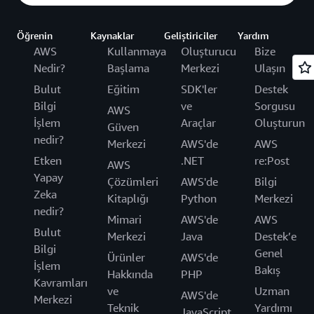
Öğrenin
Kaynaklar
Geliştiriciler
Yardım
AWS
Kullanmaya
Oluşturucu
Bize
Nedir?
Başlama
Merkezi
Ulaşın
Bulut
Eğitim
SDK'ler
Destek
Bilgi
ve
Sorgusu
AWS
İşlem
Araçlar
Oluşturun
Güven
nedir?
Merkezi
AWS'de
AWS
Etken
.NET
re:Post
AWS
Yapay
Çözümleri
AWS'de
Bilgi
Zeka
Kitaplığı
Python
Merkezi
nedir?
Mimari
AWS'de
AWS
Bulut
Merkezi
Java
Destek’e
Bilgi
Genel
Ürünler
AWS'de
İşlem
Bakış
Hakkında
PHP
Kavramları
ve
Uzman
AWS'de
Merkezi
Teknik
Yardımı
JavaScript