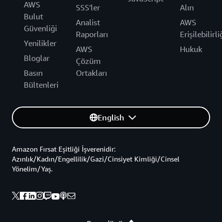
AWS
SSS'ler
Alın
Bulut
Analist
AWS
Güvenliği
Raporları
Erişilebilirli
Yenilikler
AWS
Hukuk
Bloglar
Çözüm
Basın
Ortakları
Bültenleri
English
Amazon Fırsat Eşitliği İşverenidir:
Azınlık/Kadın/Engellilik/Gazi/Cinsiyet Kimliği/Cinsel
Yönelim/Yaş.