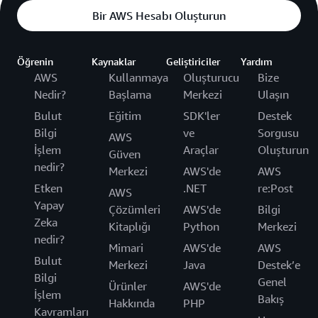
Bir AWS Hesabı Oluşturun
Öğrenin
Kaynaklar
Geliştiriciler
Yardım
AWS
Kullanmaya
Oluşturucu
Bize
Nedir?
Başlama
Merkezi
Ulaşın
Bulut
Eğitim
SDK'ler
Destek
Bilgi
ve
Sorgusu
AWS
İşlem
Araçlar
Oluşturun
Güven
nedir?
Merkezi
AWS'de
AWS
Etken
.NET
re:Post
AWS
Yapay
Çözümleri
AWS'de
Bilgi
Zeka
Kitaplığı
Python
Merkezi
nedir?
Mimari
AWS'de
AWS
Bulut
Merkezi
Java
Destek’e
Bilgi
Genel
Ürünler
AWS'de
İşlem
Bakış
Hakkında
PHP
Kavramları