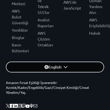
ve
Uzman
AWS'de
Merkezi
Teknik
Yardımı
JavaScript
AWS
SSS'ler
Alın
Bulut
Analist
AWS
Güvenliği
Raporları
Erişilebilirli
Yenilikler
AWS
Hukuk
Bloglar
Çözüm
Basın
Ortakları
Bültenleri
English
Amazon Fırsat Eşitliği İşverenidir:
Azınlık/Kadın/Engellilik/Gazi/Cinsiyet Kimliği/Cinsel
Yönelim/Yaş.