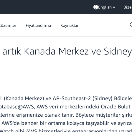
English
Bize
Çözümler
Fiyatlandırma
Kaynaklar
rtık Kanada Merkez ve Sidney
Kanada Merkez) ve AP-Southeast-2 (Sidney) Bölgelerind
le Database@AWS, AWS veri merkezlerindeki Oracle Bulut 
erine erişmenize olanak tanır. Böylece müşteriler şirk
AWS'de benzer bir ortama kolayca taşıyabilir ve ayrıca
atch gibi AWS hizmetleriyle entegrasyonlardan yararl