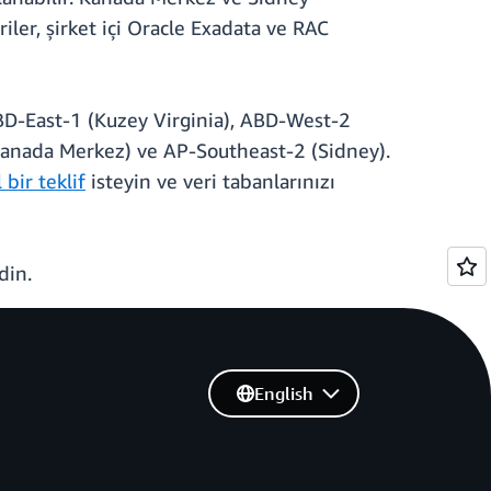
ler, şirket içi Oracle Exadata ve RAC
BD-East-1 (Kuzey Virginia), ABD-West-2
Kanada Merkez) ve AP-Southeast-2 (Sidney).
bir teklif
isteyin ve veri tabanlarınızı
din.
English