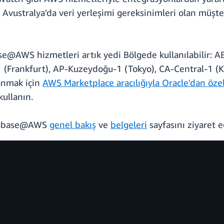
vustralya'da veri yerleşimi gereksinimleri olan müşteri
e@AWS hizmetleri artık yedi Bölgede kullanılabilir: A
1 (Frankfurt), AP-Kuzeydoğu-1 (Tokyo), CA-Central-1 (
anmak için
AWS Marketplace aracılığıyla Oracle'dan özel 
ullanın.
Database@AWS
genel bakış
ve
belgeleri
sayfasını ziyaret e