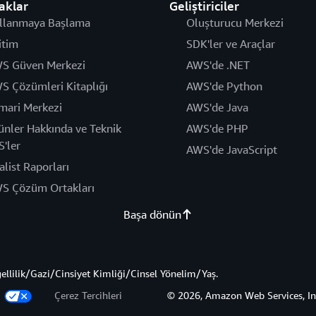
aklar
Geliştiriciler
llanmaya Başlama
Oluşturucu Merkezi
itim
SDK'ler ve Araçlar
S Güven Merkezi
AWS'de .NET
S Çözümleri Kitaplığı
AWS'de Python
mari Merkezi
AWS'de Java
ünler Hakkında ve Teknik
AWS'de PHP
S'ler
AWS'de JavaScript
alist Raporları
S Çözüm Ortakları
Başa dönün
gellilik/Gazi/Cinsiyet Kimliği/Cinsel Yönelim/Yaş.
z
Çerez Tercihleri
© 2026, Amazon Web Services, Inc. 