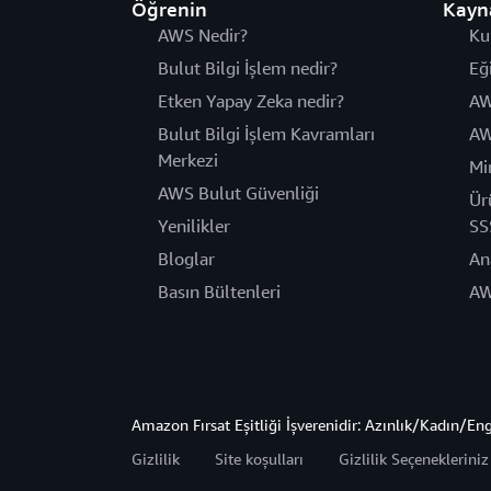
Öğrenin
Kayn
AWS Nedir?
Ku
Bulut Bilgi İşlem nedir?
Eğ
Etken Yapay Zeka nedir?
AW
Bulut Bilgi İşlem Kavramları
AW
Merkezi
Mi
AWS Bulut Güvenliği
Ür
Yenilikler
SS
Bloglar
An
Basın Bültenleri
AW
Amazon Fırsat Eşitliği İşverenidir: Azınlık/Kadın/En
Gizlilik
Site koşulları
Gizlilik Seçeneklerini