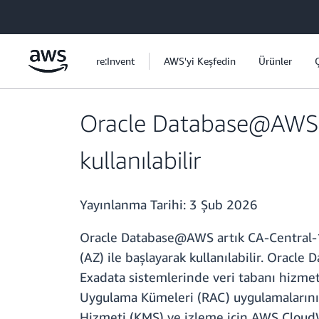
Ana İçeriğe Atla
re:Invent
AWS'yi Keşfedin
Ürünler
Oracle Database@AWS a
kullanılabilir
Yayınlanma Tarihi:
3 Şub 2026
Oracle Database@AWS artık CA-Central-1 (
(AZ) ile başlayarak kullanılabilir. Orac
Exadata sistemlerinde veri tabanı hizmetl
Uygulama Kümeleri (RAC) uygulamalarını 
Hizmeti (KMS) ve izleme için AWS CloudW