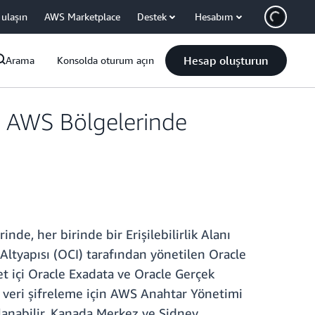
 ulaşın
AWS Marketplace
Destek
Hesabım
Hesap oluşturun
Arama
Konsolda oturum açın
 AWS Bölgelerinde
e, her birinde bir Erişilebilirlik Alanı
Altyapısı (OCI) tarafından yönetilen Oracle
et içi Oracle Exadata ve Oracle Gerçek
 veri şifreleme için AWS Anahtar Yönetimi
anabilir. Kanada Merkez ve Sidney