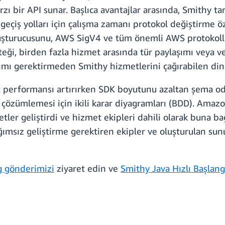
ı bir API sunar. Başlıca avantajlar arasında, Smithy ta
geçiş yolları için çalışma zamanı protokol değiştirme ö
 oluşturucusunu, AWS SigV4 ve tüm önemli AWS protoko
, birden fazla hizmet arasında tür paylaşımı veya ve
ımı gerektirmeden Smithy hizmetlerini çağırabilen dinam
r: performansı artırırken SDK boyutunu azaltan şema od
ı çözümlemesi için ikili karar diyagramları (BDD). Amazo
etler geliştirdi ve hizmet ekipleri dahili olarak buna b
ımsız geliştirme gerektiren ekipler ve oluşturulan sunu
og gönderimizi
ziyaret edin ve
Smithy Java Hızlı Başlang