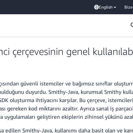
English
Bize
i çerçevesinin genel kullanılabi
ından güvenli istemciler ve bağımsız sınıflar oluşturm
ulduğunu duyurdu. Smithy-Java, kurumsal Smithy kullanı
a SDK oluşturma ihtiyacını karşılar. Bu çerçeve, istemci
ası gereken kod miktarını azaltır. Ayrıca sanal iş parça
 uygulamaları geliştiren ekiplerin zihinsel yükünü azalt
inşa edilen Smithy-Java, kullanımı daha basit olan ve k