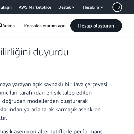
 ulaşın
AWS Marketplace
Destek
Hesabım
Hesap oluşturun
Arama
Konsolda oturum açın
lirliğini duyurdu
aya yarayan açık kaynaklı bir Java çerçevesi
cıları tarafından en sık talep edilen
leri doğrudan modellerden oluşturarak
cıklarından yararlanarak karmaşık asenkron
ır.
armaşık asenkron alternatiflerle performans