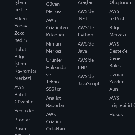
İşlem
Araçlar
Oluşturun
Güven
nedir?
Merkezi
AWS'de
AWS
Etken
.NET
re:Post
AWS
Yapay
Çözümleri
AWS'de
Bilgi
Zeka
Kitaplığı
Python
Merkezi
nedir?
Mimari
AWS'de
AWS
Bulut
Merkezi
Java
Destek’e
Bilgi
Genel
Ürünler
AWS'de
İşlem
Bakış
Hakkında
PHP
Kavramları
ve
Uzman
AWS'de
Merkezi
Teknik
Yardımı
JavaScript
AWS
SSS'ler
Alın
Bulut
Analist
AWS
Güvenliği
Raporları
Erişilebilirli
Yenilikler
AWS
Hukuk
Bloglar
Çözüm
Basın
Ortakları