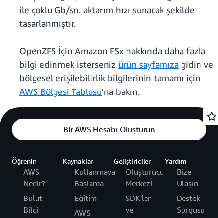
ile çoklu Gb/sn. aktarım hızı sunacak şekilde
tasarlanmıştır.
OpenZFS İçin Amazon FSx hakkında daha fazla
bilgi edinmek isterseniz
ürün sayfamıza
gidin ve
bölgesel erişilebilirlik bilgilerinin tamamı için
AWS Bölgesi Tablosu
'na bakın.
Bir AWS Hesabı Oluşturun
Öğrenin
Kaynaklar
Geliştiriciler
Yardım
AWS
Kullanmaya
Oluşturucu
Bize
Nedir?
Başlama
Merkezi
Ulaşın
Bulut
Eğitim
SDK'ler
Destek
Bilgi
ve
Sorgusu
AWS