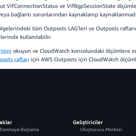
ut VifConnectionStatus ve VifBgpSessionState ölçümleri
a bağlantı sorunlarından kaynaklanıp kaynaklanmadığını
lgelerindeki tüm Outposts LAG'leri ve Outposts raflar
rinde kullanılabilir.
isini
okuyun ve CloudWatch konsolundaki ölçümlere eri
posts rafları
için AWS Outposts için CloudWatch ölçümle
aklar
Geliştiriciler
llanmaya Başlama
Oluşturucu Merkezi