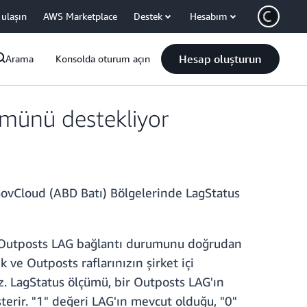
 ulaşın
AWS Marketplace
Destek
Hesabım
Hesap oluşturun
Arama
Konsolda oturum açın
ümünü destekliyor
ovCloud (ABD Batı) Bölgelerinde LagStatus
n Outposts LAG bağlantı durumunu doğrudan
ve Outposts raflarınızın şirket içi
z. LagStatus ölçümü, bir Outposts LAG'ın
terir. "1" değeri LAG'ın mevcut olduğu, "0"