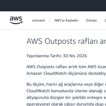
Ana İçeriğe Atla
re:Invent
AWS'yi Keşfedin
Ürünler
AWS Outposts rafları a
Yayınlanma Tarihi:
30 Nis 2026
AWS Outposts rafları artık tüm AWS tic
Amazon CloudWatch ölçümünü destekliy
Bu ölçüm, harici ağ araçlarına veya di
CloudWatch konsolunda izleme olanağı sun
altyapınızla düzgün bir şekilde entegre 
operasyonel olarak çalışır durumda olup o