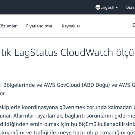
English
Bize
Çözümler
Fiyatlandırma
Kaynaklar
rtık LagStatus CloudWatch ölç
ari Bölgelerinde ve AWS GovCloud (ABD Doğu) ve AWS G
or.
ğer ekiplerle koordinasyona güvenmek zorunda kalmada
ar. Alarmları ayarlamak, bağlantı sorunlarını gidermek 
edildiğinden emin olmak için bu ölçümü kullanabilirsini
lmadığını ve trafiği iletmeye hazır olup olmadığını gös