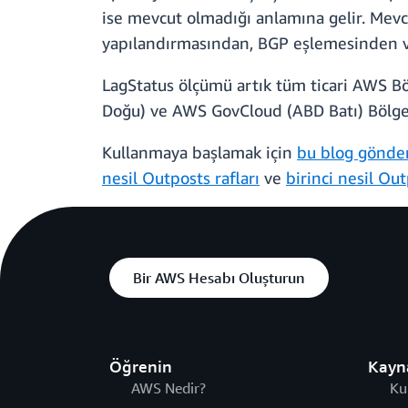
ise mevcut olmadığı anlamına gelir. Mevc
yapılandırmasından, BGP eşlemesinden vey
LagStatus ölçümü artık tüm ticari AWS Bö
Doğu) ve AWS GovCloud (ABD Batı) Bölgele
Kullanmaya başlamak için
bu blog gönder
nesil Outposts rafları
ve
birinci nesil Out
Bir AWS Hesabı Oluşturun
Öğrenin
Kayn
AWS Nedir?
Ku