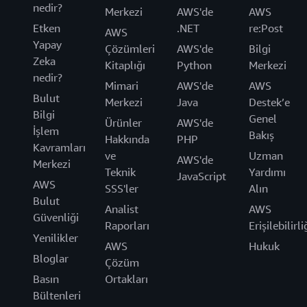
nedir?
Merkezi
AWS'de
AWS
Etken
.NET
re:Post
AWS
Yapay
Çözümleri
AWS'de
Bilgi
Zeka
Kitaplığı
Python
Merkezi
nedir?
Mimari
AWS'de
AWS
Bulut
Merkezi
Java
Destek’e
Bilgi
Genel
Ürünler
AWS'de
İşlem
Bakış
Hakkında
PHP
Kavramları
ve
Uzman
AWS'de
Merkezi
Teknik
Yardımı
JavaScript
AWS
SSS'ler
Alın
Bulut
Analist
AWS
Güvenliği
Raporları
Erişilebilirli
Yenilikler
AWS
Hukuk
Bloglar
Çözüm
Basın
Ortakları
Bültenleri