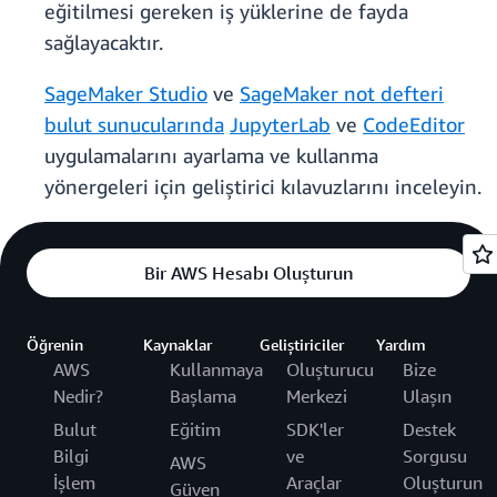
eğitilmesi gereken iş yüklerine de fayda
sağlayacaktır.
SageMaker Studio
ve
SageMaker not defteri
bulut sunucularında
JupyterLab
ve
CodeEditor
uygulamalarını ayarlama ve kullanma
yönergeleri için geliştirici kılavuzlarını inceleyin.
Bir AWS Hesabı Oluşturun
Öğrenin
Kaynaklar
Geliştiriciler
Yardım
AWS
Kullanmaya
Oluşturucu
Bize
Nedir?
Başlama
Merkezi
Ulaşın
Bulut
Eğitim
SDK'ler
Destek
Bilgi
ve
Sorgusu
AWS
İşlem
Araçlar
Oluşturun
Güven