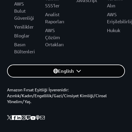
JavaScript
AWS
SSS'ler
Alın
Bulut
Analist
AWS
Güvenliği
Raporları
Erişilebilirli
Yenilikler
AWS
Hukuk
Bloglar
Çözüm
Basın
Ortakları
Bültenleri
English
Amazon Fırsat Eşitliği İşverenidir:
Azınlık/Kadın/Engellilik/Gazi/Cinsiyet Kimliği/Cinsel
Yönelim/Yaş.