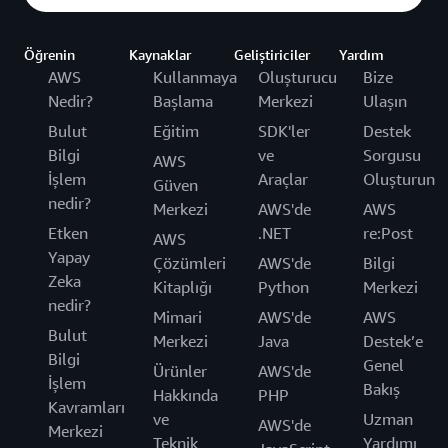
Öğrenin
Kaynaklar
Geliştiriciler
Yardım
AWS
Kullanmaya
Oluşturucu
Bize
Nedir?
Başlama
Merkezi
Ulaşın
Bulut
Eğitim
SDK'ler
Destek
Bilgi
ve
Sorgusu
AWS
İşlem
Araçlar
Oluşturun
Güven
nedir?
Merkezi
AWS'de
AWS
Etken
.NET
re:Post
AWS
Yapay
Çözümleri
AWS'de
Bilgi
Zeka
Kitaplığı
Python
Merkezi
nedir?
Mimari
AWS'de
AWS
Bulut
Merkezi
Java
Destek’e
Bilgi
Genel
Ürünler
AWS'de
İşlem
Bakış
Hakkında
PHP
Kavramları
ve
Uzman
AWS'de
Merkezi
Teknik
Yardımı