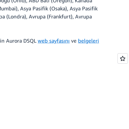
 Doğu (Ohio), ABD Batı (Oregon), Kanada
umbai), Asya Pasifik (Osaka), Asya Pasifik
rupa (Londra), Avrupa (Frankfurt), Avrupa
 için Aurora DSQL
web sayfasını
ve
belgeleri