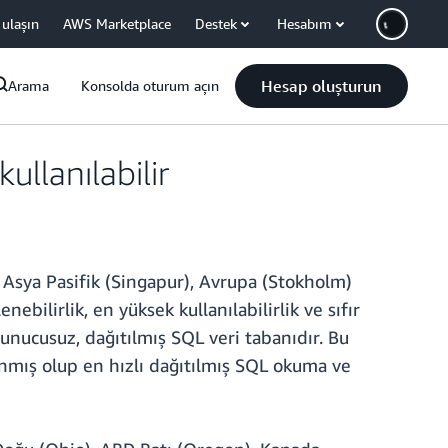
 ulaşın
AWS Marketplace
Destek
Hesabım
Hesap oluşturun
Arama
Konsolda oturum açın
llanılabilir
Asya Pasifik (Singapur), Avrupa (Stokholm)
bilirlik, en yüksek kullanılabilirlik ve sıfır
sunucusuz, dağıtılmış SQL veri tabanıdır. Bu
anmış olup en hızlı dağıtılmış SQL okuma ve