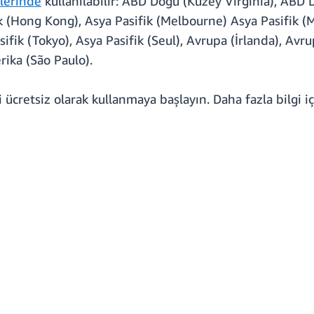
lerinde
kullanılabilir: ABD Doğu (Kuzey Virginia), ABD
ik (Hong Kong), Asya Pasifik (Melbourne) Asya Pasifik (M
sifik (Tokyo), Asya Pasifik (Seul), Avrupa (İrlanda), Av
ika (São Paulo).
 ücretsiz olarak kullanmaya başlayın. Daha fazla bilgi