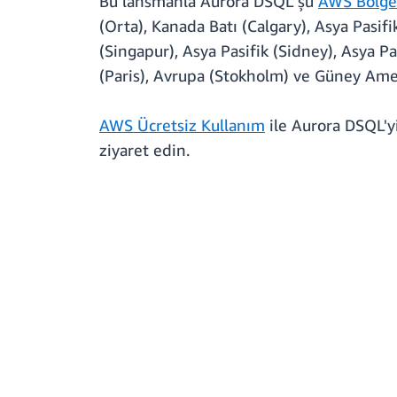
Bu lansmanla Aurora DSQL şu
AWS Bölge
(Orta), Kanada Batı (Calgary), Asya Pasif
(Singapur), Asya Pasifik (Sidney), Asya Pa
(Paris), Avrupa (Stokholm) ve Güney Amer
AWS Ücretsiz Kullanım
ile Aurora DSQL'yi
ziyaret edin.