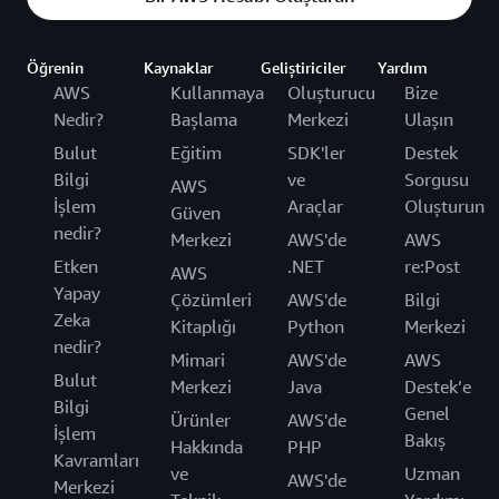
Öğrenin
Kaynaklar
Geliştiriciler
Yardım
AWS
Kullanmaya
Oluşturucu
Bize
Nedir?
Başlama
Merkezi
Ulaşın
Bulut
Eğitim
SDK'ler
Destek
Bilgi
ve
Sorgusu
AWS
İşlem
Araçlar
Oluşturun
Güven
nedir?
Merkezi
AWS'de
AWS
Etken
.NET
re:Post
AWS
Yapay
Çözümleri
AWS'de
Bilgi
Zeka
Kitaplığı
Python
Merkezi
nedir?
Mimari
AWS'de
AWS
Bulut
Merkezi
Java
Destek’e
Bilgi
Genel
Ürünler
AWS'de
İşlem
Bakış
Hakkında
PHP
Kavramları
ve
Uzman
AWS'de
Merkezi