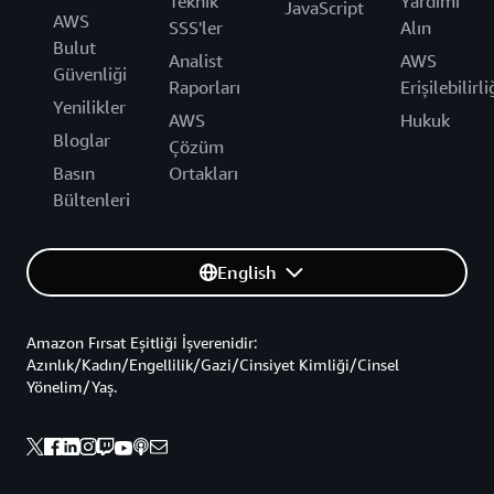
Teknik
Yardımı
JavaScript
AWS
SSS'ler
Alın
Bulut
Analist
AWS
Güvenliği
Raporları
Erişilebilirli
Yenilikler
AWS
Hukuk
Bloglar
Çözüm
Basın
Ortakları
Bültenleri
English
Amazon Fırsat Eşitliği İşverenidir:
Azınlık/Kadın/Engellilik/Gazi/Cinsiyet Kimliği/Cinsel
Yönelim/Yaş.