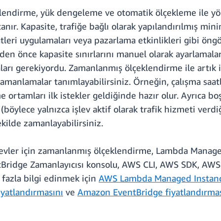
lendirme, yük dengeleme ve otomatik ölçekleme ile y
 tanır. Kapasite, trafiğe bağlı olarak yapılandırılmış 
tleri uygulamaları veya pazarlama etkinlikleri gibi öngö
inden önce kapasite sınırlarını manuel olarak ayarlamal
rı gerekiyordu. Zamanlanmış ölçeklendirme ile artık iş
zamanlamalar tanımlayabilirsiniz. Örneğin, çalışma saatl
e ortamları ilk istekler geldiğinde hazır olur. Ayrıca bo
böylece yalnızca işlev aktif olarak trafik hizmeti verdi
ilde zamanlayabilirsiniz.
levler için zamanlanmış ölçeklendirme, Lambda Manage
entBridge Zamanlayıcısı konsolu, AWS CLI, AWS SDK, A
 fazla bilgi edinmek için
AWS Lambda Managed Instance
yatlandırmasını
ve
Amazon EventBridge fiyatlandırmas