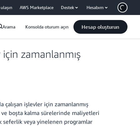
 ulaşın
AWS Marketplace
Destek
Hesabım
Hesap oluşturun
Arama
Konsolda oturum açın
 için zamanlanmış
çalışan işlevler için zamanlanmış
 ve boşta kalma sürelerinde maliyetleri
ek seferlik veya yinelenen programlar