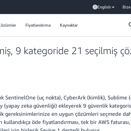
English
Bize
Çözümler
Fiyatlandırma
Kaynaklar
lmiş, 9 kategoride 21 seçilmiş
k SentinelOne (uç nokta), CyberArk (kimlik), Sublime (e
nity (yapay zeka güvenliği) ekleyerek 9 güvenlik katego
nlik gereksinimlerinize en uygun çözümleri seçmede dah
 kullandıkça öde fiyatlandırması, tek bir AWS faturası
ri için birleşik Seviye 1 desteği bulunur.