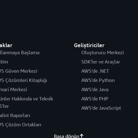
aklar
Geliştiriciler
llanmaya Başlama
Oluşturucu Merkezi
itim
SDK'ler ve Araçlar
S Güven Merkezi
AWS'de .NET
S Çözümleri Kitaplığı
AWS'de Python
mari Merkezi
AWS'de Java
ünler Hakkında ve Teknik
AWS'de PHP
S'ler
AWS'de JavaScript
alist Raporları
S Çözüm Ortakları
Başa dönün