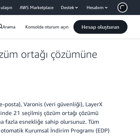
 ulaşın
AWS Marketplace
Destek
Hesabım
Hesap oluşturun
Arama
Konsolda oturum açın
 çözüm ortağı çözümüne
-posta), Varonis (veri güvenliği), LayerX
risinde 21 seçilmiş çözüm ortağı çözümü
a fazla esnekliğe sahip olursunuz. Tüm
, otomatik Kurumsal İndirim Programı (EDP)