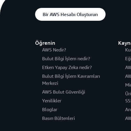
Bir AWS Hesabı Oluşturun
Öğrenin
Kayn
AWS Nedir?
Ku
Bulut Bilgi İşlem nedir?
Eğ
Etken Yapay Zeka nedir?
AW
Bulut Bilgi İşlem Kavramları
AW
Merkezi
Mi
AWS Bulut Güvenliği
Ür
Yenilikler
SS
Bloglar
An
Basın Bültenleri
AW