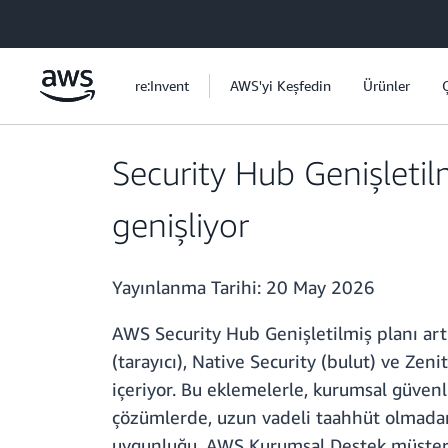
Ana İçeriğe Atla
re:Invent
AWS'yi Keşfedin
Ürünler
Security Hub Genişleti
genişliyor
Yayınlanma Tarihi:
20 May 2026
AWS Security Hub Genişletilmiş planı artı
(tarayıcı), Native Security (bulut) ve Ze
içeriyor. Bu eklemelerle, kurumsal güve
çözümlerde, uzun vadeli taahhüt olmadan
uygunluğu, AWS Kurumsal Destek müşterile