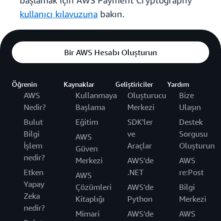
başlamak için AWS Payment Cryptography
kullanıcı kılavuzuna
bakın.
Bir AWS Hesabı Oluşturun
Öğrenin
Kaynaklar
Geliştiriciler
Yardım
AWS
Kullanmaya
Oluşturucu
Bize
Nedir?
Başlama
Merkezi
Ulaşın
Bulut
Eğitim
SDK'ler
Destek
Bilgi
ve
Sorgusu
AWS
İşlem
Araçlar
Oluşturun
Güven
nedir?
Merkezi
AWS'de
AWS
Etken
.NET
re:Post
AWS
Yapay
Çözümleri
AWS'de
Bilgi
Zeka
Kitaplığı
Python
Merkezi
nedir?
Mimari
AWS'de
AWS