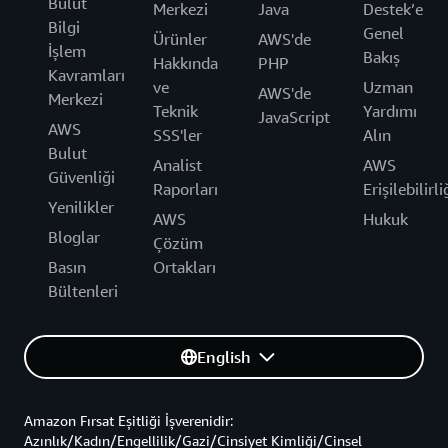
Bulut
Merkezi
Java
Destek’e
Bilgi
Genel
Ürünler
AWS'de
İşlem
Bakış
Hakkında
PHP
Kavramları
ve
Uzman
AWS'de
Merkezi
Teknik
Yardımı
JavaScript
AWS
SSS'ler
Alın
Bulut
Analist
AWS
Güvenliği
Raporları
Erişilebilirli
Yenilikler
AWS
Hukuk
Bloglar
Çözüm
Basın
Ortakları
Bültenleri
English
Amazon Fırsat Eşitliği İşverenidir:
Azınlık/Kadın/Engellilik/Gazi/Cinsiyet Kimliği/Cinsel