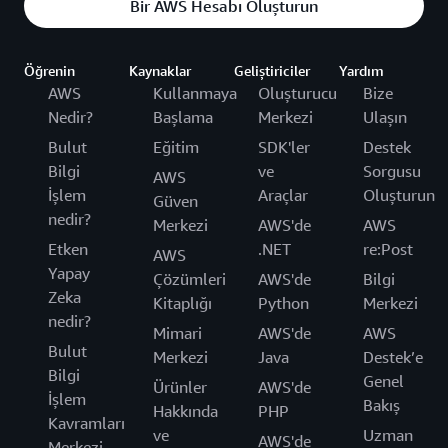
Bir AWS Hesabı Oluşturun
Öğrenin
Kaynaklar
Geliştiriciler
Yardım
AWS
Kullanmaya
Oluşturucu
Bize
Nedir?
Başlama
Merkezi
Ulaşın
Bulut
Eğitim
SDK'ler
Destek
Bilgi
ve
Sorgusu
AWS
İşlem
Araçlar
Oluşturun
Güven
nedir?
Merkezi
AWS'de
AWS
Etken
.NET
re:Post
AWS
Yapay
Çözümleri
AWS'de
Bilgi
Zeka
Kitaplığı
Python
Merkezi
nedir?
Mimari
AWS'de
AWS
Bulut
Merkezi
Java
Destek’e
Bilgi
Genel
Ürünler
AWS'de
İşlem
Bakış
Hakkında
PHP
Kavramları
ve
Uzman
AWS'de
Merkezi