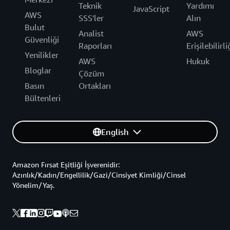
Teknik
Yardımı
JavaScript
AWS
SSS'ler
Alın
Bulut
Analist
AWS
Güvenliği
Raporları
Erişilebilirli
Yenilikler
AWS
Hukuk
Bloglar
Çözüm
Basın
Ortakları
Bültenleri
English
Amazon Fırsat Eşitliği İşverenidir:
Azınlık/Kadın/Engellilik/Gazi/Cinsiyet Kimliği/Cinsel
Yönelim/Yaş.