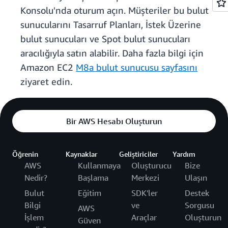
Konsolu'nda oturum açın. Müşteriler bu bulut
sunucularını Tasarruf Planları, İstek Üzerine
bulut sunucuları ve Spot bulut sunucuları
aracılığıyla satın alabilir. Daha fazla bilgi için
Amazon EC2
M8a bulut sunucusu sayfasını
ziyaret edin.
Bir AWS Hesabı Oluşturun
Öğrenin
Kaynaklar
Geliştiriciler
Yardım
AWS
Kullanmaya
Oluşturucu
Bize
Nedir?
Başlama
Merkezi
Ulaşın
Bulut
Eğitim
SDK'ler
Destek
Bilgi
ve
Sorgusu
AWS
İşlem
Araçlar
Oluşturun
Güven