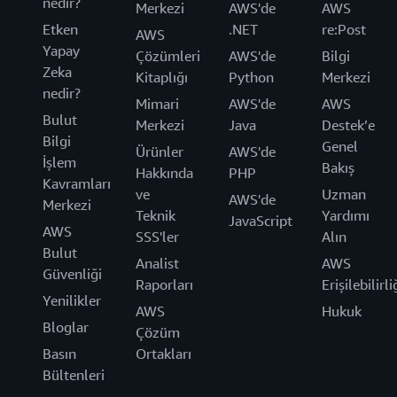
nedir?
Merkezi
AWS'de
AWS
Etken
.NET
re:Post
AWS
Yapay
Çözümleri
AWS'de
Bilgi
Zeka
Kitaplığı
Python
Merkezi
nedir?
Mimari
AWS'de
AWS
Bulut
Merkezi
Java
Destek’e
Bilgi
Genel
Ürünler
AWS'de
İşlem
Bakış
Hakkında
PHP
Kavramları
ve
Uzman
AWS'de
Merkezi
Teknik
Yardımı
JavaScript
AWS
SSS'ler
Alın
Bulut
Analist
AWS
Güvenliği
Raporları
Erişilebilirli
Yenilikler
AWS
Hukuk
Bloglar
Çözüm
Basın
Ortakları
Bültenleri