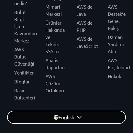
nedir?
Mimari
AWS'de
AWS
Bulut
Merkezi
Java
Destek’e
Bilgi
Genel
Ürünler
AWS'de
İşlem
Bakış
Hakkında
PHP
Kavramları
ve
Uzman
AWS'de
Merkezi
Teknik
Yardımı
JavaScript
AWS
SSS'ler
Alın
Bulut
Analist
AWS
Güvenliği
Raporları
Erişilebilirli
Yenilikler
AWS
Hukuk
Bloglar
Çözüm
Basın
Ortakları
Bültenleri
English