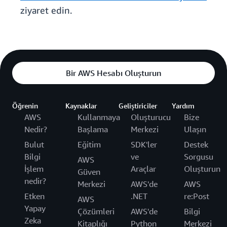
ziyaret edin.
Bir AWS Hesabı Oluşturun
Öğrenin
Kaynaklar
Geliştiriciler
Yardım
AWS
Kullanmaya
Oluşturucu
Bize
Nedir?
Başlama
Merkezi
Ulaşın
Bulut
Eğitim
SDK'ler
Destek
Bilgi
ve
Sorgusu
AWS
İşlem
Araçlar
Oluşturun
Güven
nedir?
Merkezi
AWS'de
AWS
Etken
.NET
re:Post
AWS
Yapay
Çözümleri
AWS'de
Bilgi
Zeka
Kitaplığı
Python
Merkezi