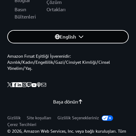
Bloglar
Çözüm
Basın
Ortakları
Bültenleri
English
Amazon Fırsat Eşitliği İşverenidir:
Azınlık/Kadın/Engellilik/Gazi/Cinsiyet Kimliği/Cinsel
Yönelim/Yaş.
Başa dönün
Gizlilik
Site koşulları
Gizlilik Seçenekleriniz
Çerez Tercihleri
© 2026, Amazon Web Services, Inc. veya bağlı kuruluşları. Tüm