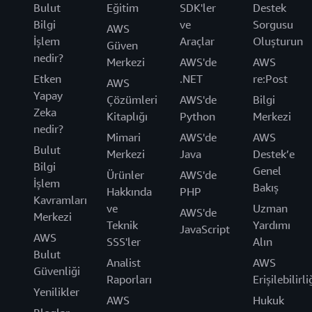
Bulut
Eğitim
SDK'ler
Destek
Bilgi
ve
Sorgusu
AWS
İşlem
Araçlar
Oluşturun
Güven
nedir?
Merkezi
AWS'de
AWS
Etken
.NET
re:Post
AWS
Yapay
Çözümleri
AWS'de
Bilgi
Zeka
Kitaplığı
Python
Merkezi
nedir?
Mimari
AWS'de
AWS
Bulut
Merkezi
Java
Destek’e
Bilgi
Genel
Ürünler
AWS'de
İşlem
Bakış
Hakkında
PHP
Kavramları
ve
Uzman
AWS'de
Merkezi
Teknik
Yardımı
JavaScript
AWS
SSS'ler
Alın
Bulut
Analist
AWS
Güvenliği
Raporları
Erişilebilirli
Yenilikler
AWS
Hukuk