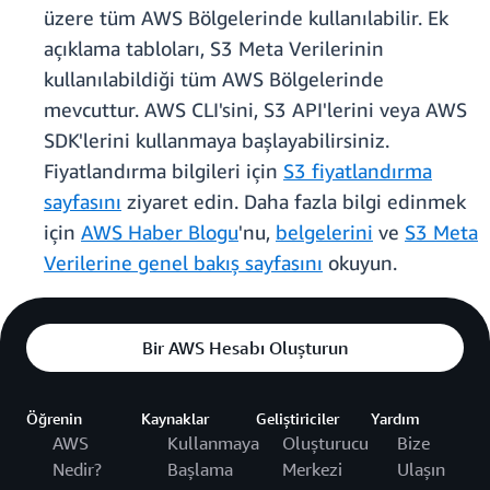
üzere tüm AWS Bölgelerinde kullanılabilir. Ek
açıklama tabloları, S3 Meta Verilerinin
kullanılabildiği tüm AWS Bölgelerinde
mevcuttur. AWS CLI'sini, S3 API'lerini veya AWS
SDK'lerini kullanmaya başlayabilirsiniz.
Fiyatlandırma bilgileri için
S3 fiyatlandırma
sayfasını
ziyaret edin. Daha fazla bilgi edinmek
için
AWS Haber Blogu
'nu,
belgelerini
ve
S3 Meta
Verilerine genel bakış sayfasını
okuyun.
Bir AWS Hesabı Oluşturun
Öğrenin
Kaynaklar
Geliştiriciler
Yardım
AWS
Kullanmaya
Oluşturucu
Bize
Nedir?
Başlama
Merkezi
Ulaşın