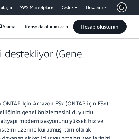
 ulaşın
AWS Marketplace
Destek
Hesabım
Hesap oluşturun
Arama
Konsolda oturum açın
destekliyor (Genel
pp ONTAP İçin Amazon FSx (ONTAP için FSx)
lliğinin genel önizlemesini duyurdu.
n, altyapı modernizasyonunu yüksek hız ve
istemi üzerine kurulmuş, tam olarak
yanan şirket içi uygulamaları, verilerinizi