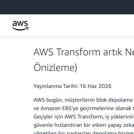
Ana İçeriğe Atla
AWS Transform artık N
Önizleme)
Yayınlanma Tarihi:
16 Haz 2026
AWS bugün, müşterilerin blok depolama i
ve Amazon EBS'ye geçirmelerine olanak t
Geçişler için AWS Transform, iş yüklerin
güvenle hızlandıran bir etken yapay zek
yönetilen bir paylaşılan depolama hizmet