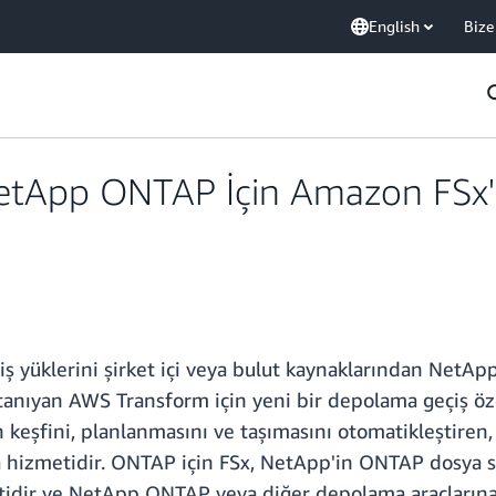
English
Bize
etApp ONTAP İçin Amazon FSx'i 
ş yüklerini şirket içi veya bulut kaynaklarından NetA
anıyan AWS Transform için yeni bir depolama geçiş öze
in keşfini, planlanmasını ve taşımasını otomatikleştire
a hizmetidir. ONTAP için FSx, NetApp'in ONTAP dosya s
idir ve NetApp ONTAP veya diğer depolama araçlarına da