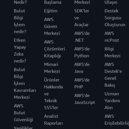
Nedir?
Başlama
Merkezi
Ulaşın
Bulut
Eğitim
SDK'ler
Destek
Bilgi
ve
Sorgusu
AWS
İşlem
Araçlar
Oluşturun
Güven
nedir?
Merkezi
AWS'de
AWS
Etken
.NET
re:Post
AWS
Yapay
Çözümleri
AWS'de
Bilgi
Zeka
Kitaplığı
Python
Merkezi
nedir?
Mimari
AWS'de
AWS
Bulut
Merkezi
Java
Destek’e
Bilgi
Genel
Ürünler
AWS'de
İşlem
Bakış
Hakkında
PHP
Kavramları
ve
Uzman
AWS'de
Merkezi
Teknik
Yardımı
JavaScript
AWS
SSS'ler
Alın
Bulut
Analist
AWS
Güvenliği
Raporları
Erişilebilirli
Yenilikler