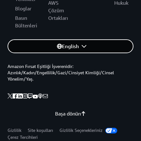
AWS
Hukuk
Bloglar
Çözüm
Basın
Ortakları
Bültenleri
English
Amazon Fırsat Eşitliği İşverenidir:
Azınlık/Kadın/Engellilik/Gazi/Cinsiyet Kimliği/Cinsel
Yönelim/Yaş.
Başa dönün
Gizlilik
Site koşulları
Gizlilik Seçenekleriniz
Çerez Tercihleri