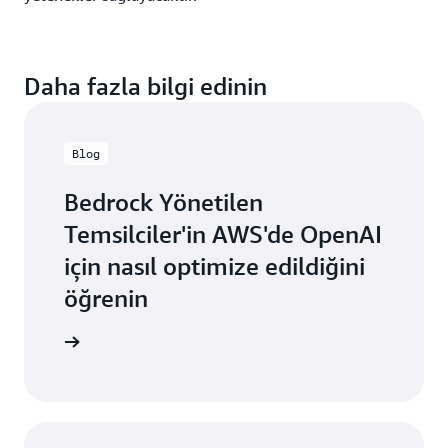
Daha fazla bilgi edinin
Blog
Bedrock Yönetilen
Temsilciler'in AWS'de OpenAI
için nasıl optimize edildiğini
öğrenin
u okuyun