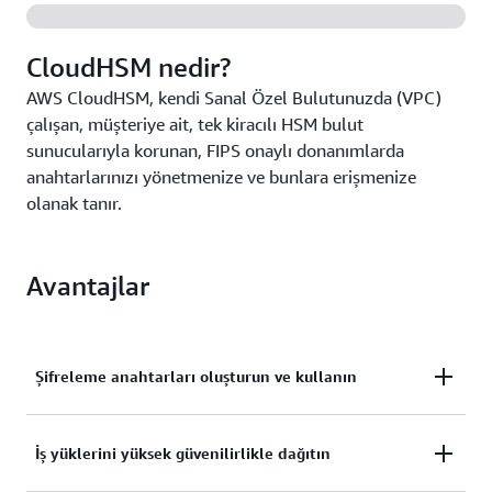
CloudHSM nedir?
AWS CloudHSM, kendi Sanal Özel Bulutunuzda (VPC)
çalışan, müşteriye ait, tek kiracılı HSM bulut
sunucularıyla korunan, FIPS onaylı donanımlarda
anahtarlarınızı yönetmenize ve bunlara erişmenize
olanak tanır.
Avantajlar
Şifreleme anahtarları oluşturun ve kullanın
Tahsis edilmiş FIPS 140-3 Düzey 3 tek kiracılı HSM
İş yüklerini yüksek güvenilirlikle dağıtın
bulut sunucularında şifreleme anahtarları oluşturun