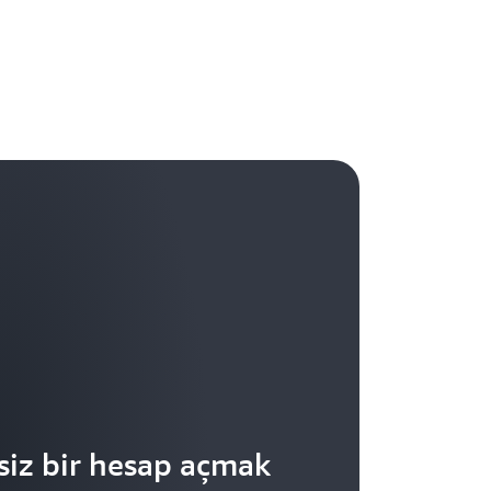
nı yakalayabilirsiniz. CloudWatch
ak IP ve kullanıcı aracısı gibi ayrıntılı
yüksek düzeyde düzenlemeye tabi kuruluşlar
ı izleyebilir, raporlayabilir ve otomatik
erilerini Amazon Kinesis Data Firehose
lik ve uyumluluk gereksinimleriyle
Öngörüleri ile, CloudTrail'i Amazon
üncü taraf günlük toplama çözümlerine
 DSS, SOC, ISO/IEC 27001, ISO/IEC 27017,
CloudWatch'a olay gönderecek şekilde
ilde izlenmesini ve analizini sağlar.
siz bir hesap açmak