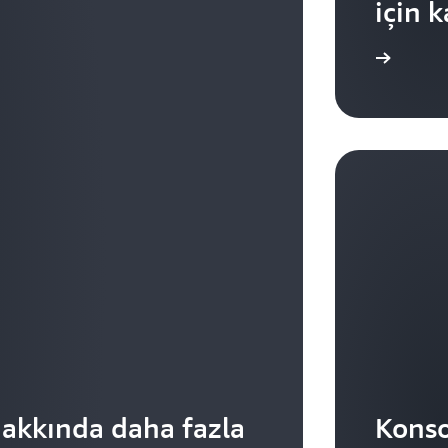
için 
Kaydolun
hakkında daha fazla
Konso