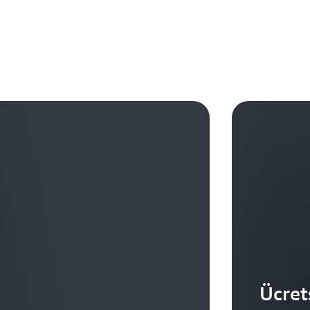
Amazon Cognito API işlemlerine yapılan kod çağrıları
gelişmiş günlük kaydı sunar ve risk düzeyi, konum, kayn
Amazon Cognito, sağlık şirketleri ve tüccarlar gibi 
ölçümleri ile neredeyse gerçek zamanlı olarak bir olay
istek verilerini yakalar. Müşteriler bu olay günlüğü v
için olanlar da dâhil olmak üzere birden fazla güven
eylemler gerçekleştirebilirsiniz. CloudWatch Günlük 
aracılığıyla Amazon CloudWatch, Amazon S3 veya üç
uyumludur. Amazon Cognito; HIPAA özelliklidir, PCI
Cognito CloudTrail günlük dosyalarını izlemek için 
aktarabilir. Bu, kullanıcı etkinliğinin kapsamlı bir şek
ISO/IEC 27018 ve ISO 9001 ile uyumludur.
yapılandırabilirsiniz.
Ücret