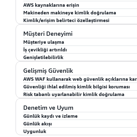
yoluyla şifre sıfırlama gibi self servis seçenekleriyle
Amazon Cognito, bir uygulamayla son adım entegras
AWS kaynaklarına erişin
başına en fazla 50 özel özelliğin depolanmasını, farkl
Amazon Uygulama Yük Dengeleyicileri (ALB'ler) ve A
Müşteriler, Amazon Doğrulanmış İzinler hızlı başlangı
Makineden makineye kimlik doğrulama
değişebilirlik kısıtlamalarını uygulamayı destekler.
belirteçlerine ve kapsamlarına dayalı erişim sağlayan
olarak oluşturabilir, Cognito grup üyeliklerine dayalı 
Amazon Cognito kimlik havuzları olarak da bilinen Am
Kimlik/erişim belirteci özelleştirmesi
tarafından sağlanması gereken gerekli öznitelikleri se
sahiptir.
ayrıntılı yetkilendirme uygulayabilir. Amazon Doğrula
Amazon DynamoDB, Amazon S3 bucket'ları, AWS Lamb
Amazon Cognito, OAuth İstemci Kimlik Bilgisi Akışı
belirteç yapıları da dâhil olmak üzere Amazon Cognito
Amazon hizmetleri gibi AWS kaynaklarına tek oturum a
sağlayarak uygulama bileşenleri arasında güvenli bir
Kimlik ve erişim belirteçlerini OAuth 2.0 kapsamları v
Müşteri Deneyimi
destekleyen yerleşik bir belirteç yetkilendiriciye sahip
hizmette en az ayrıcalık erişimini desteklemek için din
zenginleştirin. Erişim belirtecindeki özel öznitelikl
Müşteriye ulaşma
yetkilendirme kararları verebilirsiniz. Bu özellik, son
İş çevikliği artırıldı
Müşteri kazanımını ve müşteriyi elde tutmayı teşvik et
ve müşteri katılımını artırmanıza da olanak tanır.
Genişletilebilirlik
Amazon Pinpoint
ile müşteriye ulaşma kampanyaları 
AWS Amplify
, ön uç web ve mobil geliştiricilerinin A
Pinpoint, Amazon Cognito tabanlı kullanıcı etkinlikle
uygulamalar oluşturmasına olanak tanıyan ve kullanım
CIAM çözümleri özel çözümlerdir. Amazon Cognito; ki
Gelişmiş Güvenlik
Pinpoint kampanyaları için kullanıcı verilerini zenginle
hizmetlerinden yararlanma esnekliği sunan bir dizi a
akışlarını tamamen özelleştirmek için bir dizi sağlam
AWS WAF kullanarak web güvenlik açıklarına kar
oluşmaktadır. Amplify'da, Amazon Cognito ile bir w
kendine kayıt akışı, özel kimlik doğrulama ve hesap do
Güvenliği ihlal edilmiş kimlik bilgisi koruması
ucu yapılandırabilir, uygulamanızı dakikalar içinde bağ
AWS Web Uygulaması Güvenlik Duvarı (AWS WAF) ile
oturum açma işlemi, özel kimlik doğrulama akışları
Risk tabanlı uyarlanabilir kimlik doğrulama
arabirimini görsel olarak oluşturabilir ve AWS konsol
Cognito, kuruluşunuzu otomatik hesaplar için ödem
belirteci değiştirmek için genişletilebilir.
Amazon Cognito, kullanıcılar kaydolurken, oturum aça
kolayca yönetebilirsiniz. Bulut uzmanlığına gerek o
saldırılarının etkisini azaltmanıza yardımcı olabilecek
güvenliği ihlal edilmiş kimlik bilgilerinin yeniden ku
Uyarlanabilir kimlik doğrulama ile kullanıcılarınızı
Denetim ve Uyum
Amazon Cognito SDK'si; Java, C++, PHP, Python, Gola
ölçeklendirin.
algılayabilir ve önleyebilir. Amazon Cognito, kullanıcı
deneyimini geliştirin. Amazon Cognito, yeni konumlar
Günlük kaydı ve izleme
kullanılabilir.
kimlik bilgilerini girdiğini tespit ettiğinde parolalarını
IP coğrafi konumuna dayalı imkânsız seyahat koşullar
Günlük akışı
Amazon Cognito; AWS CloudTrail, Amazon CloudW
algıladığında bu faaliyete bir risk puanı atar ve kull
Uygunluk
Öngörüleri ile izlemeyi destekler. CloudTrail ile, Am
oturum açma isteğini engellemeyi seçmenize olanak t
Amazon Cognito, oturum açma, kaydolma ve parola değiş