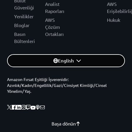
Bulut
Analist
AWS
Güvenliği
Raporları
Erişilebilirli
Yenilikler
AWS
Hukuk
Bloglar
Çözüm
Basın
Ortakları
Bültenleri
English
Amazon Fırsat Eşitliği İşverenidir:
Azınlık/Kadın/Engellilik/Gazi/Cinsiyet Kimliği/Cinsel
Yönelim/Yaş.
Başa dönün