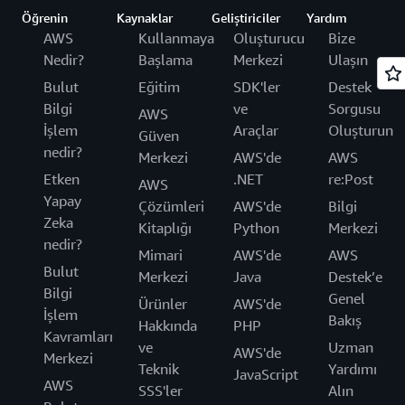
MediaLive, AWS hizmetlerinin esnekliği, çevikliği,
birden çok teslim protokolüne yönelik çıkış
ekran biçimlerindeki akışları paketlenmiş halde
Öğrenin
Kaynaklar
Geliştiriciler
Yardım
ölçeklendirme ve kullandıkça öde
grupları oluşturabilir, DRM ile içerik koruması ve
sunabilir veya aşağı akış paketlemesi için, içeriği
AWS
Kullanmaya
Oluşturucu
Bize
kullanılabilirliğinin yanı sıra AWS Elemental Live
DVR benzeri özellikler için canlı arşivleme aralığı
temel bir container'da tutabilirsiniz. Ayrıca tek
Nedir?
Başlama
Merkezi
Ulaşın
ile aynı özellik işlevselliğine sahip canlı
videoyu
ekleyebilirsiniz.
noktaya veya çok noktaya MPEG-TS yayını gibi
Bulut
Eğitim
SDK'ler
Destek
işler.
yayın biçimleri desteği ve doğrudan .MOV gibi
Bilgi
ve
Sorgusu
AWS
dosyalara yazma özelliği, AWS Elemental Live’ın
İşlem
Araçlar
Oluşturun
Güven
son derece çok yönlü olmasını ve neredeyse her
nedir?
Merkezi
AWS'de
AWS
uygulamaya uygun olmasını sağlar.
Etken
.NET
re:Post
AWS
Yapay
Çözümleri
AWS'de
Bilgi
Zeka
Kitaplığı
Python
Merkezi
nedir?
Mimari
AWS'de
AWS
Bulut
Merkezi
Java
Destek’e
Bilgi
Genel
Ürünler
AWS'de
İşlem
Bakış
Hakkında
PHP
Kavramları
ve
Uzman
AWS'de
Merkezi
Teknik
Yardımı
JavaScript
AWS
SSS'ler
Alın