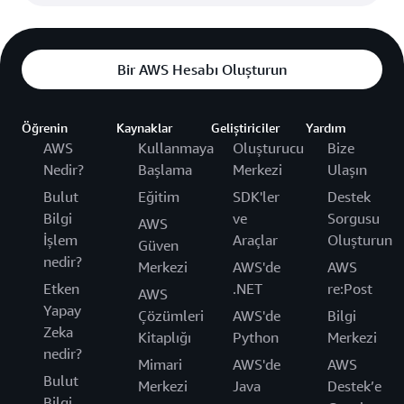
Bir AWS Hesabı Oluşturun
Öğrenin
Kaynaklar
Geliştiriciler
Yardım
AWS
Kullanmaya
Oluşturucu
Bize
Nedir?
Başlama
Merkezi
Ulaşın
Bulut
Eğitim
SDK'ler
Destek
Bilgi
ve
Sorgusu
AWS
İşlem
Araçlar
Oluşturun
Güven
nedir?
Merkezi
AWS'de
AWS
Etken
.NET
re:Post
AWS
Yapay
Çözümleri
AWS'de
Bilgi
Zeka
Kitaplığı
Python
Merkezi
nedir?
Mimari
AWS'de
AWS
Bulut
Merkezi
Java
Destek’e
Bilgi