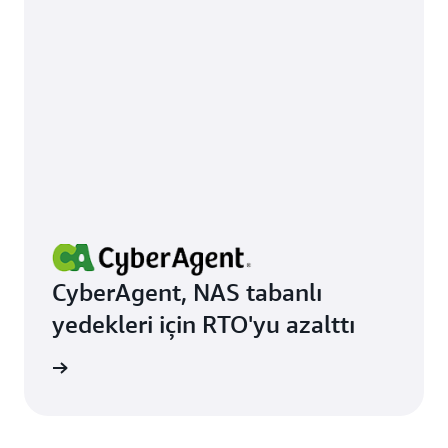
CyberAgent, NAS tabanlı
yedekleri için RTO'yu azalttı
 okuyun