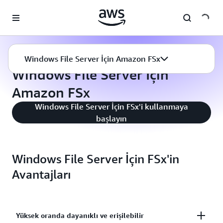
Ana İçeriğe Atla
Amazon FSx
Windows File Server
Windows File Server İçin Amazon FSx
Windows File Server İçin
Amazon FSx
Windows File Server İçin FSx'i kullanmaya
başlayın
Windows File Server İçin FSx'in
Avantajları
Yüksek oranda dayanıklı ve erişilebilir