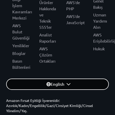
Genel
Ürünler
AWS'de
İşlem
Bakış
Hakkında
PHP
Kavramları
ve
Uzman
AWS'de
Merkezi
Teknik
Yardımı
JavaScript
AWS
SSS'ler
Alın
Bulut
Analist
AWS
Güvenliği
Raporları
Erişilebilirli
Yenilikler
AWS
Hukuk
Bloglar
Çözüm
Basın
Ortakları
Bültenleri
English
Amazon Fırsat Eşitliği İşverenidir:
Azınlık/Kadın/Engellilik/Gazi/Cinsiyet Kimliği/Cinsel
Yönelim/Yaş.