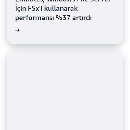
İçin FSx'i kullanarak
performansı %37 artırdı
 okuyun