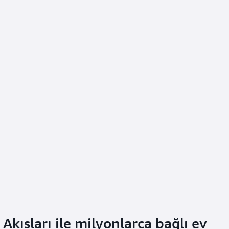
önceden planlayarak çalışm
azaltabilirsiniz.
Örnek: Ekipman koruyucu 
Akışları ile milyonlarca bağlı ev