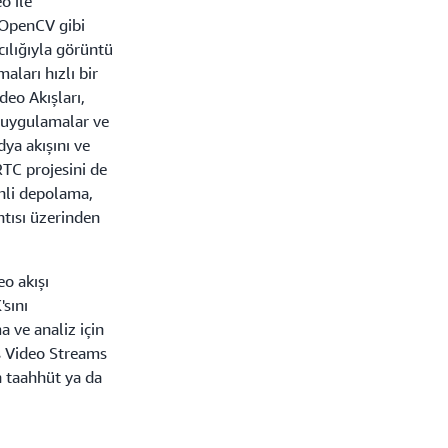
o ile
 OpenCV gibi
cılığıyla görüntü
aları hızlı bir
deo Akışları,
il uygulamalar ve
ya akışını ve
TC projesini de
enli depolama,
tısı üzerinden
eo akışı
sını
 ve analiz için
is Video Streams
n taahhüt ya da