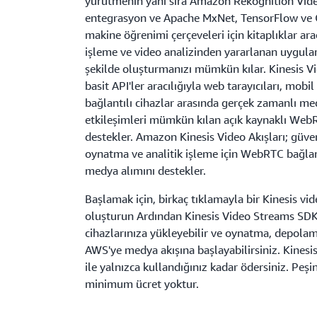
yürütmenin yanı sıra Amazon Rekognition Vide
entegrasyon ve Apache MxNet, TensorFlow ve
makine öğrenimi çerçeveleri için kitaplıklar ara
işleme ve video analizinden yararlanan uygulam
şekilde oluşturmanızı mümkün kılar. Kinesis Vi
basit API'ler aracılığıyla web tarayıcıları, mob
bağlantılı cihazlar arasında gerçek zamanlı med
etkileşimleri mümkün kılan açık kaynaklı WebR
destekler. Amazon Kinesis Video Akışları; güv
oynatma ve analitik işleme için WebRTC bağlan
medya alımını destekler.
Başlamak için, birkaç tıklamayla bir Kinesis vid
oluşturun Ardından Kinesis Video Streams SDK'
cihazlarınıza yükleyebilir ve oynatma, depolama
AWS'ye medya akışına başlayabilirsiniz. Kines
ile yalnızca kullandığınız kadar ödersiniz. Peşi
minimum ücret yoktur.