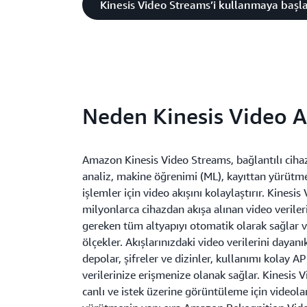
Kinesis Video Streams’i kullanmaya başl
Neden Kinesis Video Ak
Amazon Kinesis Video Streams, bağlantılı cih
analiz, makine öğrenimi (ML), kayıttan yürütme
işlemler için video akışını kolaylaştırır. Kinesi
milyonlarca cihazdan akışa alınan video veriler
gereken tüm altyapıyı otomatik olarak sağlar v
ölçekler. Akışlarınızdaki video verilerini dayanık
depolar, şifreler ve dizinler, kullanımı kolay API
verilerinize erişmenize olanak sağlar. Kinesis 
canlı ve istek üzerine görüntüleme için videolar