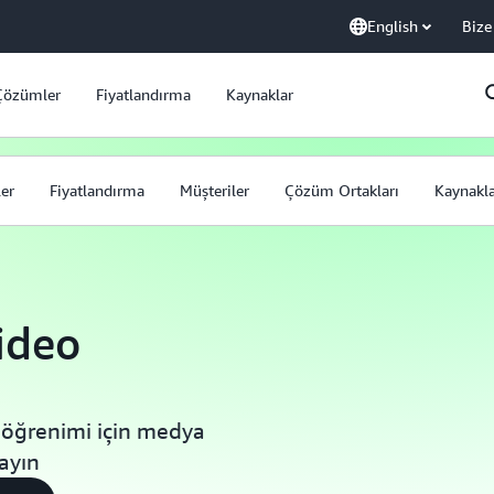
English
Bize
Çözümler
Fiyatlandırma
Kaynaklar
ler
Fiyatlandırma
Müşteriler
Çözüm Ortakları
Kaynakl
ideo
 öğrenimi için medya
layın