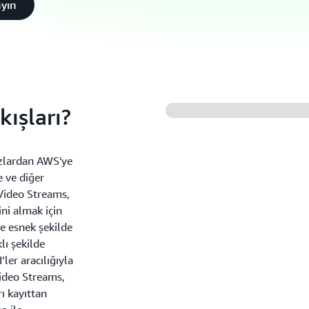
ayın
ışları?
azlardan AWS'ye
 ve diğer
s Video Streams,
ini almak için
e esnek şekilde
lı şekilde
’ler aracılığıyla
Video Streams,
ı kayıttan