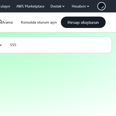
 ulaşın
AWS Marketplace
Destek
Hesabım
Hesap oluşturun
Arama
Konsolda oturum açın
ar
SSS