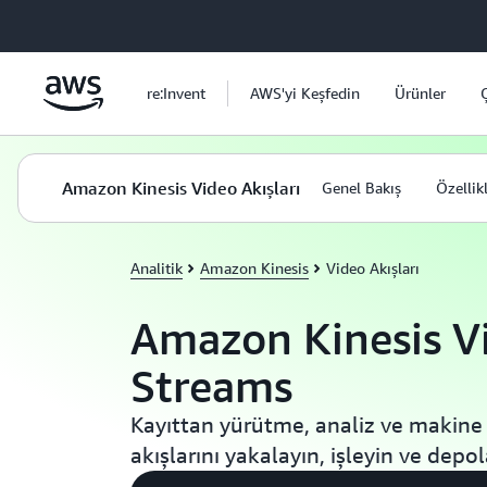
Ana İçeriğe Atla
re:Invent
AWS'yi Keşfedin
Ürünler
Amazon Kinesis Video Akışları
Genel Bakış
Özellik
Analitik
Amazon Kinesis
Video Akışları
Amazon Kinesis V
Streams
Kayıttan yürütme, analiz ve makine
akışlarını yakalayın, işleyin ve depo