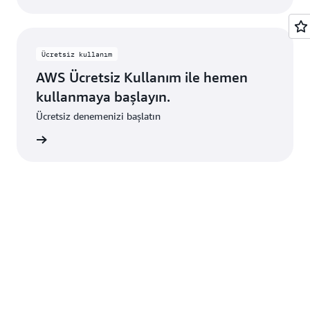
Gölü'nün yerleşik SQL sorgu altyapısıyla
ekleyebilirsiniz. Bu verilere, dahili uygulamalarda
Güvenlik Gölü, desteklenen tüm Bölgelerde
Ardından, OpenSearch Hizmeti Panoları'nda
incelenebilir.
veya ağ altyapısında yer alan ve OCSF formatına
etkinleştirilmezse küresel hizmetlere yönelik veri
yaygın güvenlik analizi kullanım örnekleriyle hızlı
dönüştürdüğünüz günlükler dahildir.
toplama yeteneği azalacaktır.
bir başlangıç yapmak için OCSF üzerinden
Ücretsiz kullanım
kullanılabilen önceden oluşturulmuş sorguları ve
AWS Ücretsiz Kullanım ile hemen
entegrasyonları inceleyebilirsiniz. Gelişmiş analiz
ve görselleştirme ihtiyaçları için Security
kullanmaya başlayın.
Lake'inizden OpenSearch Hizmeti'ne belirli veri
Ücretsiz denemenizi başlatın
kümelerinin isteğe bağlı olarak dizinlenmesini
aşlatın
yapılandırma seçeneğiniz de bulunur.
Entegrasyon kurulumu tamamlandıktan sonra,
panonun sağladığı güçlü arama, analiz ve
görselleştirme özelliklerinden yararlanarak
güvenlik verilerinizi doğrudan panodan
sorgulamaya ve analiz etmeye başlayabilirsiniz.
Ayrıca OpenSearch Hizmeti'ndeki panoları ve
diğer izleme özelliklerini özel güvenlik
gereksinimlerinize ve iş akışlarınıza uygun şekilde
özelleştirebilirsiniz.