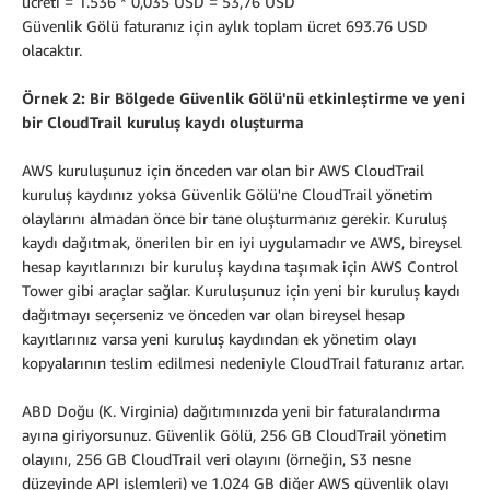
ücreti = 1.536 * 0,035 USD = 53,76 USD
Güvenlik Gölü faturanız için aylık toplam ücret 693.76 USD
olacaktır.
Örnek 2: Bir Bölgede Güvenlik Gölü'nü etkinleştirme ve yeni
bir CloudTrail kuruluş kaydı oluşturma
AWS kuruluşunuz için önceden var olan bir AWS CloudTrail
kuruluş kaydınız yoksa Güvenlik Gölü'ne CloudTrail yönetim
olaylarını almadan önce bir tane oluşturmanız gerekir. Kuruluş
kaydı dağıtmak, önerilen bir en iyi uygulamadır ve AWS, bireysel
hesap kayıtlarınızı bir kuruluş kaydına taşımak için AWS Control
Tower gibi araçlar sağlar. Kuruluşunuz için yeni bir kuruluş kaydı
dağıtmayı seçerseniz ve önceden var olan bireysel hesap
kayıtlarınız varsa yeni kuruluş kaydından ek yönetim olayı
kopyalarının teslim edilmesi nedeniyle CloudTrail faturanız artar.
ABD Doğu (K. Virginia) dağıtımınızda yeni bir faturalandırma
ayına giriyorsunuz. Güvenlik Gölü, 256 GB CloudTrail yönetim
olayını, 256 GB CloudTrail veri olayını (örneğin, S3 nesne
düzeyinde API işlemleri) ve 1.024 GB diğer AWS güvenlik olayı