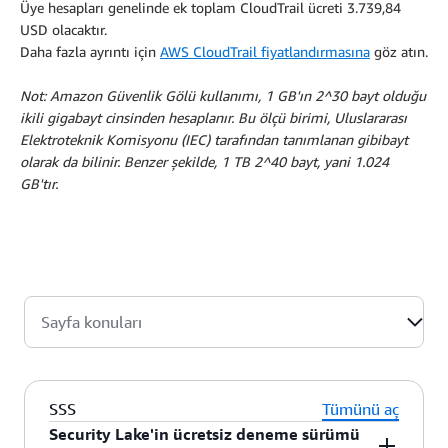
Üye hesapları genelinde ek toplam CloudTrail ücreti 3.739,84
USD olacaktır.
Daha fazla ayrıntı için
AWS CloudTrail fiyatlandırmasına
göz atın.
Not: Amazon Güvenlik Gölü kullanımı, 1 GB'ın 2^30 bayt olduğu
ikili gigabayt cinsinden hesaplanır. Bu ölçü birimi, Uluslararası
Elektroteknik Komisyonu (IEC) tarafından tanımlanan gibibayt
olarak da bilinir. Benzer şekilde, 1 TB 2^40 bayt, yani 1.024
GB'tır.
Sayfa konuları
SSS
Tümünü aç
Security Lake'in ücretsiz deneme sürümü