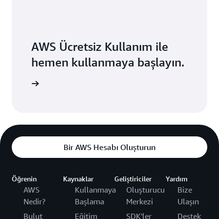
AWS Ücretsiz Kullanım ile
hemen kullanmaya başlayın.
 başlatın
Bir AWS Hesabı Oluşturun
Öğrenin
Kaynaklar
Geliştiriciler
Yardım
AWS
Kullanmaya
Oluşturucu
Bize
Nedir?
Başlama
Merkezi
Ulaşın
Bulut
Eğitim
SDK'ler
Destek