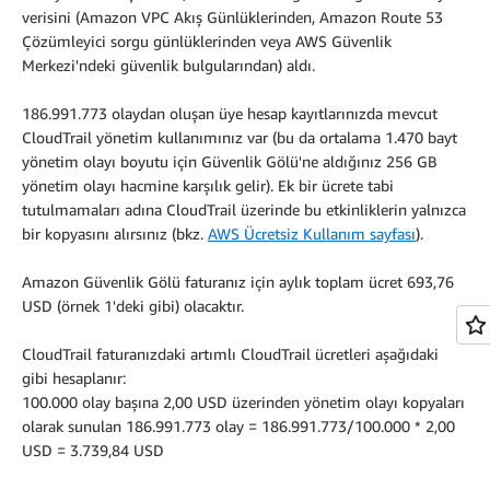
verisini (Amazon VPC Akış Günlüklerinden, Amazon Route 53
Çözümleyici sorgu günlüklerinden veya AWS Güvenlik
Merkezi'ndeki güvenlik bulgularından) aldı.
186.991.773 olaydan oluşan üye hesap kayıtlarınızda mevcut
CloudTrail yönetim kullanımınız var (bu da ortalama 1.470 bayt
yönetim olayı boyutu için Güvenlik Gölü'ne aldığınız 256 GB
yönetim olayı hacmine karşılık gelir). Ek bir ücrete tabi
tutulmamaları adına CloudTrail üzerinde bu etkinliklerin yalnızca
bir kopyasını alırsınız (bkz.
AWS Ücretsiz Kullanım sayfası
).
Amazon Güvenlik Gölü faturanız için aylık toplam ücret 693,76
USD (örnek 1'deki gibi) olacaktır.
CloudTrail faturanızdaki artımlı CloudTrail ücretleri aşağıdaki
gibi hesaplanır:
100.000 olay başına 2,00 USD üzerinden yönetim olayı kopyaları
olarak sunulan 186.991.773 olay = 186.991.773/100.000 * 2,00
USD = 3.739,84 USD