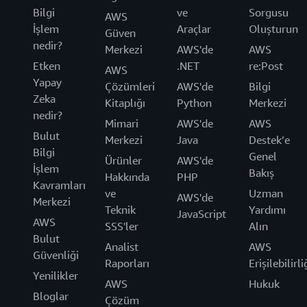
Bilgi
ve
Sorgusu
AWS
İşlem
Araçlar
Oluşturun
Güven
nedir?
Merkezi
AWS'de
AWS
Etken
.NET
re:Post
AWS
Yapay
Çözümleri
AWS'de
Bilgi
Zeka
Kitaplığı
Python
Merkezi
nedir?
Mimari
AWS'de
AWS
Bulut
Merkezi
Java
Destek’e
Bilgi
Genel
Ürünler
AWS'de
İşlem
Bakış
Hakkında
PHP
Kavramları
ve
Uzman
AWS'de
Merkezi
Teknik
Yardımı
JavaScript
AWS
SSS'ler
Alın
Bulut
Analist
AWS
Güvenliği
Raporları
Erişilebilirli
Yenilikler
AWS
Hukuk
Bloglar
Çözüm