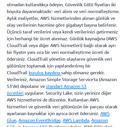
olmadan kullandıkça ödeyin. Güvenlik Gölü fiyatları iki
boyuta dayanmaktadır: veri alımı ve veri normalleştirme.
Aylık maliyetler, AWS hizmetlerinden alınan günlük ve
olay verilerinin hacmine göre gigabayt başına belirlenir.
Üçüncü taraf verilerini veya kendi verilerinizi getirmeniz
için herhangi bir ücret alınmaz. Günlük kaynağına (AWS
CloudTrail veya diğer AWS hizmetleri) bağlı olarak ayrı
bir fiyatın yanı sıra bir veri normalleştirme ücreti de
ödersiniz. CloudTrail yönetim olaylarını güvenlik veri
gölünüze toplamak için yapılandırılmış bir
CloudTrail
kuruluş kaydına
sahip olmanız gerekir.
Verileriniz, Amazon Simple Storage Service'ta (Amazon
S3'de) depolanır ve
standart Amazon S3
ücretleri
uygulanır. Security Lake, sizin yerinize diğer
AWS hizmetlerini de düzenler. Kullanılan AWS
hizmetleri ve güvenlik veri gölünüzün bir parçası olarak
ayarlanan kaynaklar için ayrıca ücret ödersiniz.
AWS
Glue
,
Amazon EventBridge
,
AWS Lambda
,
Amazon