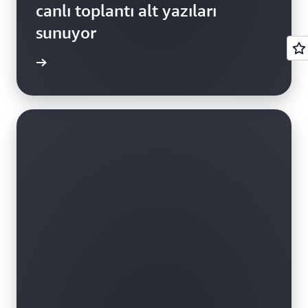
canlı toplantı alt yazıları
sunuyor
i edinin