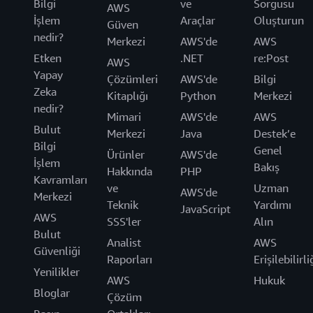
Bilgi
ve
Sorgusu
AWS
İşlem
Araçlar
Oluşturun
Güven
nedir?
Merkezi
AWS'de
AWS
Etken
.NET
re:Post
AWS
Yapay
Çözümleri
AWS'de
Bilgi
Zeka
Kitaplığı
Python
Merkezi
nedir?
Mimari
AWS'de
AWS
Bulut
Merkezi
Java
Destek’e
Bilgi
Genel
Ürünler
AWS'de
İşlem
Bakış
Hakkında
PHP
Kavramları
ve
Uzman
AWS'de
Merkezi
Teknik
Yardımı
JavaScript
AWS
SSS'ler
Alın
Bulut
Analist
AWS
Güvenliği
Raporları
Erişilebilirli
Yenilikler
AWS
Hukuk
Bloglar
Çözüm