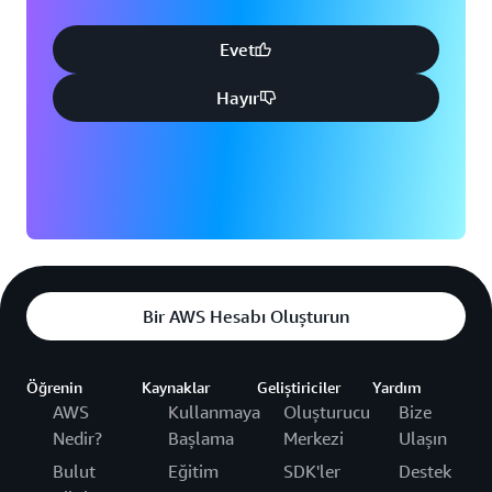
Evet
Hayır
Bir AWS Hesabı Oluşturun
Öğrenin
Kaynaklar
Geliştiriciler
Yardım
AWS
Kullanmaya
Oluşturucu
Bize
Nedir?
Başlama
Merkezi
Ulaşın
Bulut
Eğitim
SDK'ler
Destek