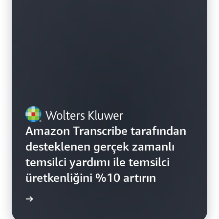
Amazon Transcribe tarafından
desteklenen gerçek zamanlı
temsilci yardımı ile temsilci
üretkenliğini %10 artırın
i edinin