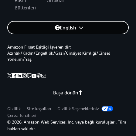
Basın
Ortakları
Bültenleri
English
Amazon Fırsat Eşitliği İşverenidir:
Azınlık/Kadın/Engellilik/Gazi/Cinsiyet Kimliği/Cinsel
Yönelim/Yaş.
Başa dönün
Gizlilik
Site koşulları
Gizlilik Seçenekleriniz
Çerez Tercihleri
© 2026, Amazon Web Services, Inc. veya bağlı kuruluşları. Tüm
hakları saklıdır.