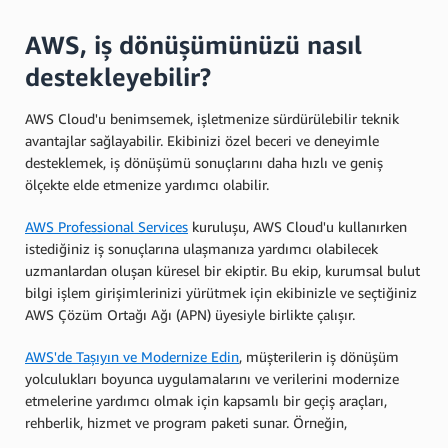
AWS, iş dönüşümünüzü nasıl
destekleyebilir?
AWS Cloud'u benimsemek, işletmenize sürdürülebilir teknik
avantajlar sağlayabilir. Ekibinizi özel beceri ve deneyimle
desteklemek, iş dönüşümü sonuçlarını daha hızlı ve geniş
ölçekte elde etmenize yardımcı olabilir.
AWS Professional Services
kuruluşu, AWS Cloud'u kullanırken
istediğiniz iş sonuçlarına ulaşmanıza yardımcı olabilecek
uzmanlardan oluşan küresel bir ekiptir. Bu ekip, kurumsal bulut
bilgi işlem girişimlerinizi yürütmek için ekibinizle ve seçtiğiniz
AWS Çözüm Ortağı Ağı (APN) üyesiyle birlikte çalışır.
AWS'de Taşıyın ve Modernize Edin
, müşterilerin iş dönüşüm
yolculukları boyunca uygulamalarını ve verilerini modernize
etmelerine yardımcı olmak için kapsamlı bir geçiş araçları,
rehberlik, hizmet ve program paketi sunar. Örneğin,