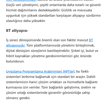
Güçlü veri yönetişimi, çeşitli ortamlarda daha tutarlı ve güvenli
hizmet dağıtımlarını destekleyebilir. Gizlilik ve mevzuata
uygunluk için yüksek standartları karşılayan altyapıyı sürdürme
olasılığınız daha yüksektir.
BT altyapısı
İş süreci dönüşümünde önemli olan son faktör mevcut
BT
altyapınızdır
. Tüm platformlarınızda yönetimi birleştirmek,
dijital dönüşüm süreçlerini basitleştirebilir. Şirket içi, bulut ve
hibrit kaynakları yönetme gereksinimlerinizi göz önünde
bulundurun.
Uygulama Programlama Arabirimleri (API'ler)
, bu farklı
sistemleri birbirine bağlamak için standart bir araçtır. Dahili
sistemlerinizin harici çözüm ortakları ve hizmetlerle bağlantı
kurmasına izin verirler. Tüm bağlantılı geliştirme, üretim ve
çözüm ortağı sistemlerinde güvenilir görünürlüğe sahip
olmanız gerekir.