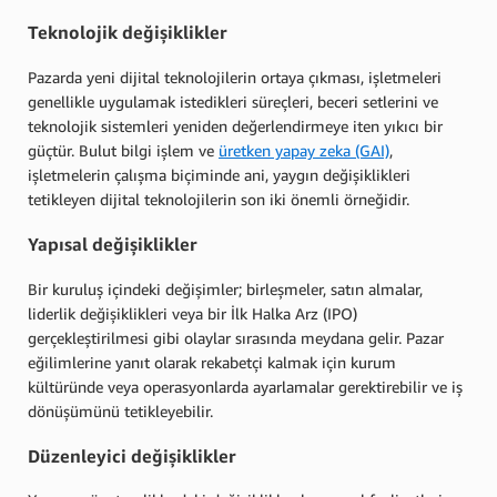
Teknolojik değişiklikler
Pazarda yeni dijital teknolojilerin ortaya çıkması, işletmeleri
genellikle uygulamak istedikleri süreçleri, beceri setlerini ve
teknolojik sistemleri yeniden değerlendirmeye iten yıkıcı bir
güçtür. Bulut bilgi işlem ve
üretken yapay zeka (GAI)
,
işletmelerin çalışma biçiminde ani, yaygın değişiklikleri
tetikleyen dijital teknolojilerin son iki önemli örneğidir.
Yapısal değişiklikler
Bir kuruluş içindeki değişimler; birleşmeler, satın almalar,
liderlik değişiklikleri veya bir İlk Halka Arz (IPO)
gerçekleştirilmesi gibi olaylar sırasında meydana gelir. Pazar
eğilimlerine yanıt olarak rekabetçi kalmak için kurum
kültüründe veya operasyonlarda ayarlamalar gerektirebilir ve iş
dönüşümünü tetikleyebilir.
Düzenleyici değişiklikler