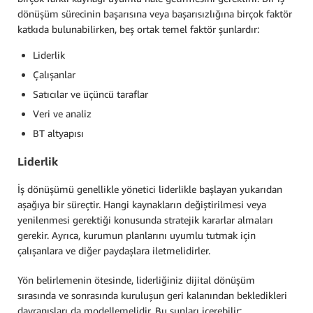
dönüşüm sürecinin başarısına veya başarısızlığına birçok faktör
katkıda bulunabilirken, beş ortak temel faktör şunlardır:
Liderlik
Çalışanlar
Satıcılar ve üçüncü taraflar
Veri ve analiz
BT altyapısı
Liderlik
İş dönüşümü genellikle yönetici liderlikle başlayan yukarıdan
aşağıya bir süreçtir. Hangi kaynakların değiştirilmesi veya
yenilenmesi gerektiği konusunda stratejik kararlar almaları
gerekir. Ayrıca, kurumun planlarını uyumlu tutmak için
çalışanlara ve diğer paydaşlara iletmelidirler.
Yön belirlemenin ötesinde, liderliğiniz dijital dönüşüm
sırasında ve sonrasında kuruluşun geri kalanından bekledikleri
davranışları da modellemelidir. Bu şunları içerebilir: