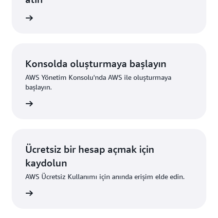
i edinin
Konsolda oluşturmaya başlayın
AWS Yönetim Konsolu'nda AWS ile oluşturmaya
başlayın.
um açın
Ücretsiz bir hesap açmak için
kaydolun
AWS Ücretsiz Kullanımı için anında erişim elde edin.
ydolun