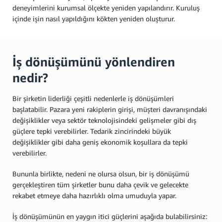
deneyimlerini kurumsal ölçekte yeniden yapılandırır. Kuruluş
içinde işin nasıl yapıldığını kökten yeniden oluşturur.
İş dönüşümünü yönlendiren
nedir?
Bir şirketin liderliği çeşitli nedenlerle iş dönüşümleri
başlatabilir. Pazara yeni rakiplerin girişi, müşteri davranışındaki
değişiklikler veya sektör teknolojisindeki gelişmeler gibi dış
güçlere tepki verebilirler. Tedarik zincirindeki büyük
değişiklikler gibi daha geniş ekonomik koşullara da tepki
verebilirler.
Bununla birlikte, nedeni ne olursa olsun, bir iş dönüşümü
gerçekleştiren tüm şirketler bunu daha çevik ve gelecekte
rekabet etmeye daha hazırlıklı olma umuduyla yapar.
İş dönüşümünün en yaygın itici güçlerini aşağıda bulabilirsiniz: