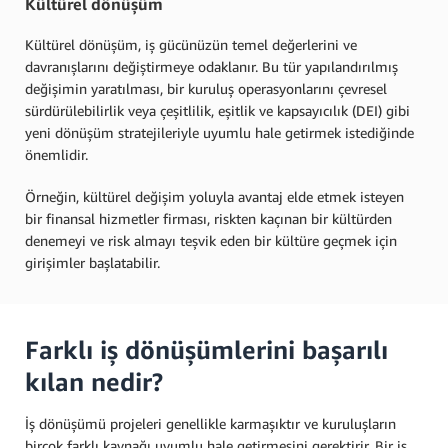
Kültürel dönüşüm
Kültürel dönüşüm, iş gücünüzün temel değerlerini ve
davranışlarını değiştirmeye odaklanır. Bu tür yapılandırılmış
değişimin yaratılması, bir kuruluş operasyonlarını çevresel
sürdürülebilirlik veya çeşitlilik, eşitlik ve kapsayıcılık (DEI) gibi
yeni dönüşüm stratejileriyle uyumlu hale getirmek istediğinde
önemlidir.
Örneğin, kültürel değişim yoluyla avantaj elde etmek isteyen
bir finansal hizmetler firması, riskten kaçınan bir kültürden
denemeyi ve risk almayı teşvik eden bir kültüre geçmek için
girişimler başlatabilir.
Farklı iş dönüşümlerini başarılı
kılan nedir?
İş dönüşümü projeleri genellikle karmaşıktır ve kuruluşların
birçok farklı kaynağı uyumlu hale getirmesini gerektirir. Bir iş