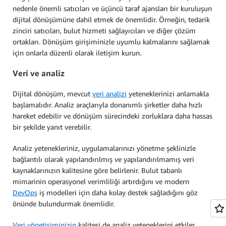
nedenle önemli satıcıları ve üçüncü taraf ajansları bir kuruluşun
dijital dönüşümüne dahil etmek de önemlidir. Örneğin, tedarik
zinciri satıcıları, bulut hizmeti sağlayıcıları ve diğer çözüm
ortakları. Dönüşüm girişiminizle uyumlu kalmalarını sağlamak
için onlarla düzenli olarak iletişim kurun.
Veri ve analiz
Dijital dönüşüm, mevcut
veri analizi
yeteneklerinizi anlamakla
başlamalıdır. Analiz araçlarıyla donanımlı şirketler daha hızlı
hareket edebilir ve dönüşüm sürecindeki zorluklara daha hassas
bir şekilde yanıt verebilir.
Analiz yetenekleriniz, uygulamalarınızı yönetme şeklinizle
bağlantılı olarak yapılandırılmış ve yapılandırılmamış veri
kaynaklarınızın kalitesine göre belirlenir. Bulut tabanlı
mimarinin operasyonel verimliliği artırdığını ve modern
DevOps
iş modelleri için daha kolay destek sağladığını göz
önünde bulundurmak önemlidir.
Veri yönetişiminizin
kalitesi de analiz yeteneklerini etkiler.