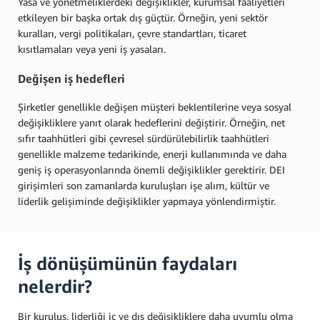
Yasa ve yönetmeliklerdeki değişiklikler, kurumsal faaliyetleri
etkileyen bir başka ortak dış güçtür. Örneğin, yeni sektör
kuralları, vergi politikaları, çevre standartları, ticaret
kısıtlamaları veya yeni iş yasaları.
Değişen iş hedefleri
Şirketler genellikle değişen müşteri beklentilerine veya sosyal
değişikliklere yanıt olarak hedeflerini değiştirir. Örneğin, net
sıfır taahhütleri gibi çevresel sürdürülebilirlik taahhütleri
genellikle malzeme tedarikinde, enerji kullanımında ve daha
geniş iş operasyonlarında önemli değişiklikler gerektirir. DEI
girişimleri son zamanlarda kuruluşları işe alım, kültür ve
liderlik gelişiminde değişiklikler yapmaya yönlendirmiştir.
İş dönüşümünün faydaları
nelerdir?
Bir kuruluş, liderliği iç ve dış değişikliklere daha uyumlu olma