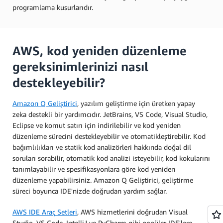
programlama kusurlarıdır.
AWS, kod yeniden düzenleme
gereksinimlerinizi nasıl
destekleyebilir?
Amazon Q Geliştirici
, yazılım geliştirme için üretken yapay
zeka destekli bir yardımcıdır. JetBrains, VS Code, Visual Studio,
Eclipse ve komut satırı için indirilebilir ve kod yeniden
düzenleme sürecini destekleyebilir ve otomatikleştirebilir. Kod
bağımlılıkları ve statik kod analizörleri hakkında doğal dil
soruları sorabilir, otomatik kod analizi isteyebilir, kod kokularını
tanımlayabilir ve spesifikasyonlara göre kod yeniden
düzenleme yapabilirsiniz. Amazon Q Geliştirici, geliştirme
süreci boyunca IDE'nizde doğrudan yardım sağlar.
AWS IDE Araç Setleri
, AWS hizmetlerini doğrudan Visual
Studio, VS Code, IntelliJ ve PyCharm gibi popüler IDE'lere