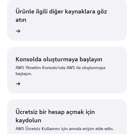
Ürünle ilgili diğer kaynaklara göz
atın
i edinin
Konsolda oluşturmaya başlayın
AWS Yönetim Konsolu'nda AWS ile oluşturmaya
başlayın.
um açın
Ücretsiz bir hesap açmak için
kaydolun
AWS Ücretsiz Kullanımı için anında erişim elde edin.