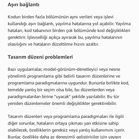
Aşırı bağlantı
Kodun birden fazla bölümünün aynı verileri veya işlevi
kullandığı aşırı bağlantı, yayılma hatalarına yol açabilir. Yayılma
hataları, kod tabanının birden çok bölümünde kod değişiklikleri
gerektirir. İşlevselliği açıkça ayırarak bu, yayılma hatalarının
olasılığını ve hataların düzeltilme hızını azaltır.
Tasarım düzeni problemleri
Bazı uygulamalar, model-görünüm-denetleyici veya nesne
yönelimli programlama gibi belirli tasarım düzenlerine ve
programlama paradigmalarına uygundur. Bununla birlikte kod,
temelde yanlış bir seçim olsa bile, bu düzenlerden veya
paradigmalardan birine "uyacak" şekilde yazılabilir. Bu tür
yeniden düzenlemeler önemli değişiklikler gerektirebilir.
Tasarım düzenleri veya programlama paradigmaları ile ilgili
diğer sorunlar, hataların ortaya çıkması yan etkisine sahip
olabilecek, özelliklerin gereksiz veya yanlış kullanımını içerir.
Bunlar, özellikle daha az deneyimli geliştiriciler için yaygın