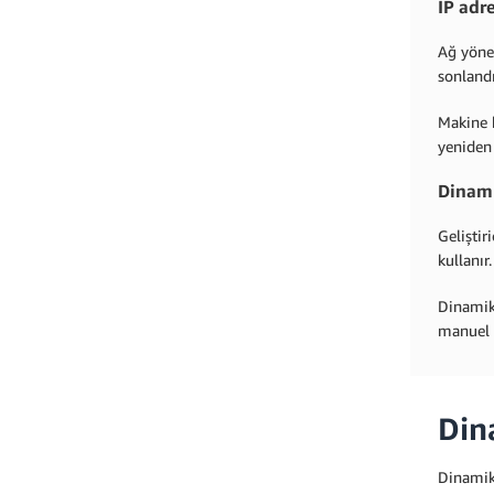
IP adr
Ağ yönet
sonlandı
Makine b
yeniden 
Dinami
Geliştir
kullanır
Dinamik 
manuel 
Din
Dinamik 