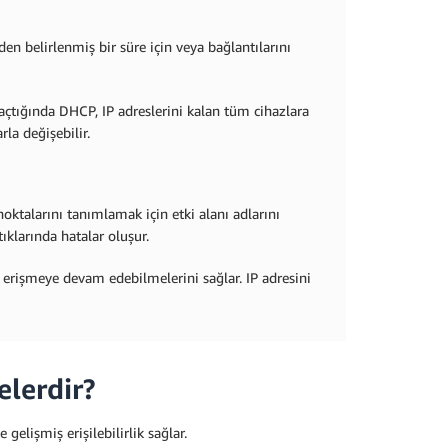
den belirlenmiş bir süre için veya bağlantılarını
açtığında DHCP, IP adreslerini kalan tüm cihazlara
rla değişebilir.
 noktalarını tanımlamak için etki alanı adlarını
tıklarında hatalar oluşur.
e erişmeye devam edebilmelerini sağlar. IP adresini
elerdir?
gelişmiş erişilebilirlik sağlar.