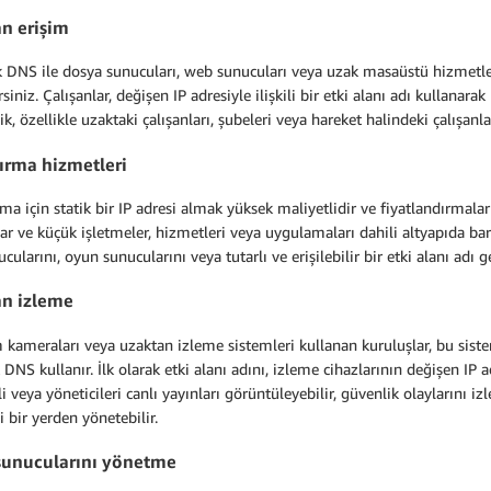
n erişim
 DNS ile dosya sunucuları, web sunucuları veya uzak masaüstü hizmetler
irsiniz. Çalışanlar, değişen IP adresiyle ilişkili bir etki alanı adı kullanara
ik, özellikle uzaktaki çalışanları, şubeleri veya hareket halindeki çalışanla
ırma hizmetleri
ma için statik bir IP adresi almak yüksek maliyetlidir ve fiyatlandırmalar
lar ve küçük işletmeler, hizmetleri veya uygulamaları dahili altyapıda ba
cularını, oyun sunucularını veya tutarlı ve erişilebilir bir etki alanı adı g
n izleme
kameraları veya uzaktan izleme sistemleri kullanan kuruluşlar, bu sist
DNS kullanır. İlk olarak etki alanı adını, izleme cihazlarının değişen IP ad
i veya yöneticileri canlı yayınları görüntüleyebilir, güvenlik olaylarını iz
 bir yerden yönetebilir.
sunucularını yönetme