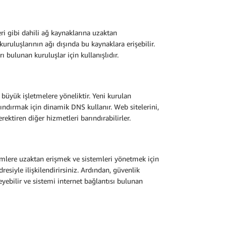
i gibi dahili ağ kaynaklarına uzaktan
k kuruluşlarının ağı dışında bu kaynaklara erişebilir.
rı bulunan kuruluşlar için kullanışlıdır.
 büyük işletmelere yöneliktir. Yeni kurulan
rındırmak için dinamik DNS kullanır. Web sitelerini,
erektiren diğer hizmetleri barındırabilirler.
emlere uzaktan erişmek ve sistemleri yönetmek için
resiyle ilişkilendirirsiniz. Ardından, güvenlik
leyebilir ve sistemi internet bağlantısı bulunan