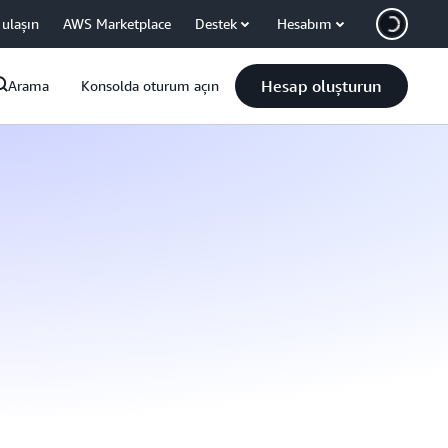
 ulaşın
AWS Marketplace
Destek
Hesabım
Hesap oluşturun
Arama
Konsolda oturum açın