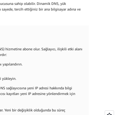
sunucusuna sahip olabilir. Dinamik DNS, yük
ayede, tercih ettiğiniz bir ana bilgisayar adına ve
 hizmetine abone olur. Sağlayıcı, ilişkili etki alanı
rdır:
ı yapılandırın.
 yükleyin.
DNS sağlayıcısına yeni IP adresi hakkında bilgi
sı kayıtları yeni IP adresine yönlendirmek için
r. Yeni bir değişiklik olduğunda bu süreç