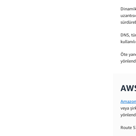
Dinamik 
uzantısı
sürdüreb
DNS, tüm
kullanılı
Öte yand
yönlendi
AWS
Amazon
veya şir
yönlend
Route 53