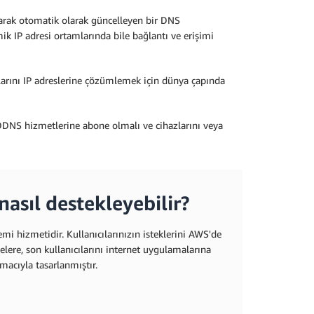
olarak otomatik olarak güncelleyen bir DNS
mik IP adresi ortamlarında bile bağlantı ve erişimi
larını IP adreslerine çözümlemek için dünya çapında
 DDNS hizmetlerine abone olmalı ve cihazlarını veya
asıl destekleyebilir?
temi hizmetidir. Kullanıcılarınızın isteklerini AWS'de
melere, son kullanıcılarını internet uygulamalarına
acıyla tasarlanmıştır.