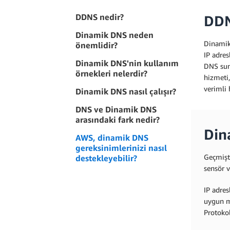
DDNS nedir?
DDN
Dinamik DNS neden
Dinamik 
önemlidir?
IP adres
Dinamik DNS'nin kullanım
DNS sunu
örnekleri nelerdir?
hizmeti,
verimli 
Dinamik DNS nasıl çalışır?
DNS ve Dinamik DNS
arasındaki fark nedir?
Din
AWS, dinamik DNS
gereksinimlerinizi nasıl
Geçmişte
destekleyebilir?
sensör v
IP adres
uygun ma
Protokol