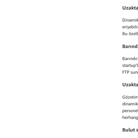
Uzakta
Dinamik
erişebil
Bu özell
Barınd
Barındır
startup'
FTP sunu
Uzakta
Gözetim 
dinamik 
personel
herhangi
Bulut 