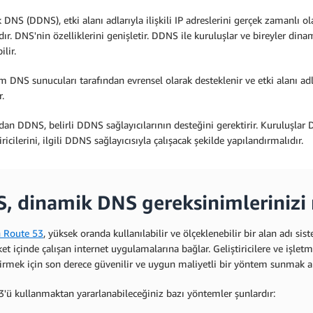
DNS (DDNS), etki alanı adlarıyla ilişkili IP adreslerini gerçek zamanlı 
dır. DNS'nin özelliklerini genişletir. DDNS ile kuruluşlar ve bireyler dina
ilir.
 DNS sunucuları tarafından evrensel olarak desteklenir ve etki alanı ad
r.
an DDNS, belirli DDNS sağlayıcılarının desteğini gerektirir. Kuruluşlar
ricilerini, ilgili DDNS sağlayıcısıyla çalışacak şekilde yapılandırmalıdır.
, dinamik DNS gereksinimlerinizi n
 Route 53
, yüksek oranda kullanılabilir ve ölçeklenebilir bir alan adı sis
ket içinde çalışan internet uygulamalarına bağlar. Geliştiricilere ve işlet
irmek için son derece güvenilir ve uygun maliyetli bir yöntem sunmak am
'ü kullanmaktan yararlanabileceğiniz bazı yöntemler şunlardır: