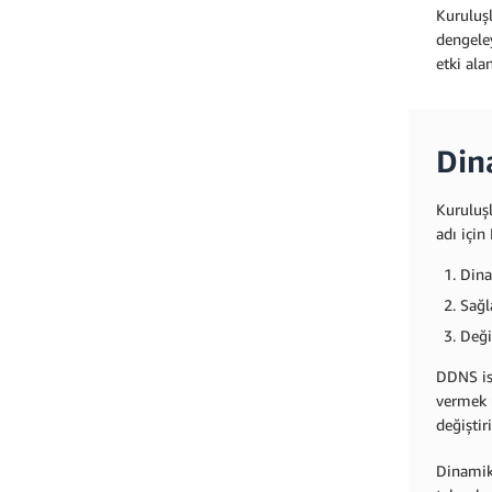
Kuruluşl
dengeley
etki ala
Din
Kuruluşl
adı için
Dina
Sağla
Deği
DDNS ist
vermek ü
değiştiri
Dinamik 