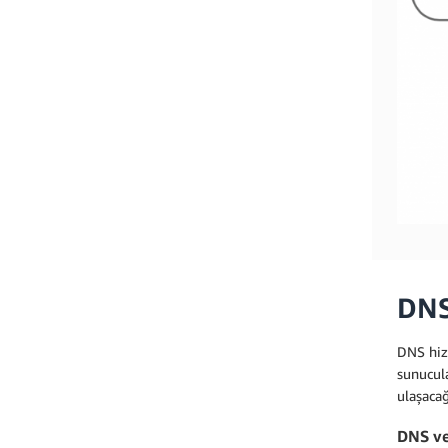
DNS
DNS hizm
sunucula
ulaşacağ
DNS ve