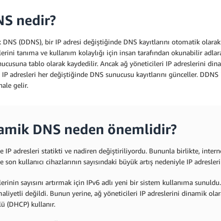
S nedir?
DNS (DDNS), bir IP adresi değiştiğinde DNS kayıtlarını otomatik olarak gü
lerini tanıma ve kullanım kolaylığı için insan tarafından okunabilir adlara
cusuna tablo olarak kaydedilir. Ancak ağ yöneticileri IP adreslerini dina
 IP adresleri her değiştiğinde DNS sunucusu kayıtlarını günceller. DDNS 
hale gelir.
amik DNS neden önemlidir?
 IP adresleri statikti ve nadiren değiştiriliyordu. Bununla birlikte, inter
e son kullanıcı cihazlarının sayısındaki büyük artış nedeniyle IP adresler
lerinin sayısını artırmak için IPv6 adlı yeni bir sistem kullanıma sunuldu.
liyetli değildi. Bunun yerine, ağ yöneticileri IP adreslerini dinamik 
ü (DHCP) kullanır.