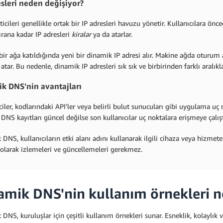
esleri neden değişiyor?
icileri genellikle ortak bir IP adresleri havuzu yönetir. Kullanıcılara önce
rana kadar IP adresleri
kiralar
ya da atarlar.
ir ağa katıldığında yeni bir dinamik IP adresi alır. Makine ağda oturum 
atar. Bu nedenle, dinamik IP adresleri sık sık ve birbirinden farklı aralıkla
k DNS'nin avantajları
iciler, kodlarındaki API'ler veya belirli bulut sunucuları gibi uygulama uç
. DNS kayıtları güncel değilse son kullanıcılar uç noktalara erişmeye çalış
DNS, kullanıcıların etki alanı adını kullanarak ilgili cihaza veya hizmet
olarak izlemeleri ve güncellemeleri gerekmez.
amik DNS'nin kullanım örnekleri n
DNS, kuruluşlar için çeşitli kullanım örnekleri sunar. Esneklik, kolaylık ve 