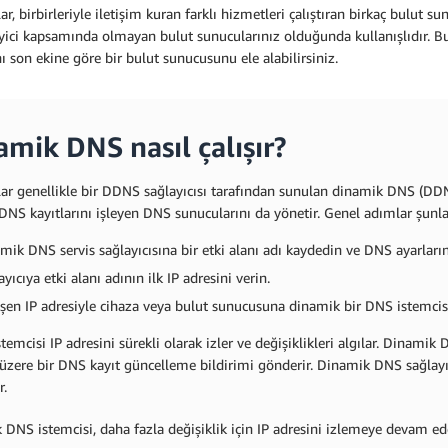
ar, birbirleriyle iletişim kuran farklı hizmetleri çalıştıran birkaç bulut 
ici kapsamında olmayan bulut sunucularınız olduğunda kullanışlıdır. Bu s
nı son ekine göre bir bulut sunucusunu ele alabilirsiniz.
amik DNS nasıl çalışır?
ar genellikle bir DDNS sağlayıcısı tarafından sunulan dinamik DNS (DDNS)
 DNS kayıtlarını işleyen DNS sunucularını da yönetir. Genel adımlar şunla
mik DNS servis sağlayıcısına bir etki alanı adı kaydedin ve DNS ayarların
yıcıya etki alanı adının ilk IP adresini verin.
şen IP adresiyle cihaza veya bulut sunucusuna dinamik bir DNS istemcisi
emcisi IP adresini sürekli olarak izler ve değişiklikleri algılar. Dinamik 
zere bir DNS kayıt güncelleme bildirimi gönderir. Dinamik DNS sağlayıcı
r.
DNS istemcisi, daha fazla değişiklik için IP adresini izlemeye devam ede