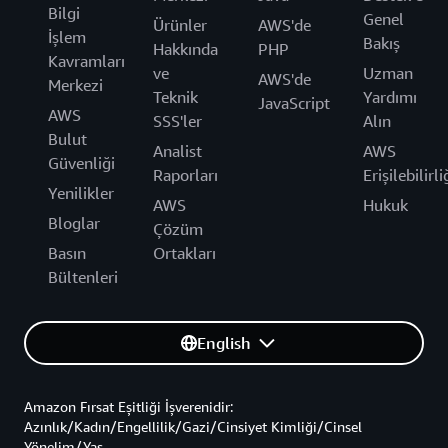
Bilgi
Genel
Ürünler
AWS'de
İşlem
Bakış
Hakkında
PHP
Kavramları
ve
Uzman
AWS'de
Merkezi
Teknik
Yardımı
JavaScript
AWS
SSS'ler
Alın
Bulut
Analist
AWS
Güvenliği
Raporları
Erişilebilirli
Yenilikler
AWS
Hukuk
Bloglar
Çözüm
Basın
Ortakları
Bültenleri
English
Amazon Fırsat Eşitliği İşverenidir:
Azınlık/Kadın/Engellilik/Gazi/Cinsiyet Kimliği/Cinsel
Yönelim/Yaş.