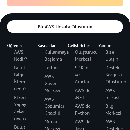
Bir AWS Hesabı Oluşturun
Öğrenin
Kaynaklar
Geliştiriciler
Yardım
AWS
Kullanmaya
Oluşturucu
Bize
Nedir?
Başlama
Merkezi
Ulaşın
Bulut
Eğitim
SDK'ler
Destek
Bilgi
ve
Sorgusu
AWS
İşlem
Araçlar
Oluşturun
Güven
nedir?
Merkezi
AWS'de
AWS
Etken
.NET
re:Post
AWS
Yapay
Çözümleri
AWS'de
Bilgi
Zeka
Kitaplığı
Python
Merkezi
nedir?
Mimari
AWS'de
AWS
Bulut
Merkezi
Java
Destek’e