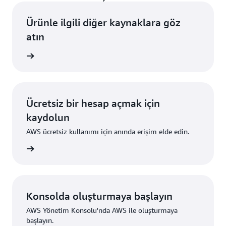
Ürünle ilgili diğer kaynaklara göz
atın
i edinin
Ücretsiz bir hesap açmak için
kaydolun
AWS ücretsiz kullanımı için anında erişim elde edin.
ydolun
Konsolda oluşturmaya başlayın
AWS Yönetim Konsolu'nda AWS ile oluşturmaya
başlayın.