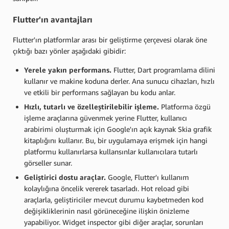
Flutter'ın avantajları
Flutter'ın platformlar arası bir geliştirme çerçevesi olarak öne
çıktığı bazı yönler aşağıdaki gibidir:
Yerele yakın performans.
Flutter, Dart programlama dilini
kullanır ve makine koduna derler. Ana sunucu cihazları, hızlı
ve etkili bir performans sağlayan bu kodu anlar.
Hızlı, tutarlı ve özelleştirilebilir işleme.
Platforma özgü
işleme araçlarına güvenmek yerine Flutter, kullanıcı
arabirimi oluşturmak için Google'ın açık kaynak Skia grafik
kitaplığını kullanır. Bu, bir uygulamaya erişmek için hangi
platformu kullanırlarsa kullansınlar kullanıcılara tutarlı
görseller sunar.
Geliştirici dostu araçlar.
Google, Flutter'ı kullanım
kolaylığına öncelik vererek tasarladı. Hot reload gibi
araçlarla, geliştiriciler mevcut durumu kaybetmeden kod
değişikliklerinin nasıl görüneceğine ilişkin önizleme
yapabiliyor. Widget inspector gibi diğer araçlar, sorunları