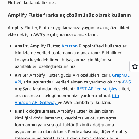
Flutter'ı kullanabilirsiniz.
Amplify Flutter'ı arka uç çözümünüz olarak kullanın
Amplify Flutter, Flutter uygulamanıza yaygın arka uç özellikleri
eklemek için AWS'yle çalışmanıza olanak tanır:
Analiz.
Amplify Flutter,
Amazon
Pinpoint"teki kullanıcılar
için izleme verileri toplamanıza olanak tanır. Etkinlikleri
kolayca kaydedebilir ve ihtiyaçlarınız için ölçüm ve
öznitelikleri özelleştirebilirsiniz.
API'ler
Amplify Flutter, güçlü API özellikleri içerir.
GraphQL
API
, arka uçunuzdaki verileri almanıza yardımcı olur ve
AWS
AppSync tarafından desteklenir.
REST API'leri ve işleyic
ileri,
arka ucunuza istek göndermenize yardımcı olmak
için
Amazon API Gateway
ve AWS Lambda 'yı kullanır.
Kimlik doğrulaması.
Amplify Flutter, kullanıcıların
kimliğini doğrulamanıza, kaydolma ve oturum açma
formlarının yanı sıra çok faktörlü kimlik doğrulama
uygulamanıza olanak tanır. Perde arkasında, diğer Amplify
kategorilerine gerekli kimlik doğrulama kategorilerini