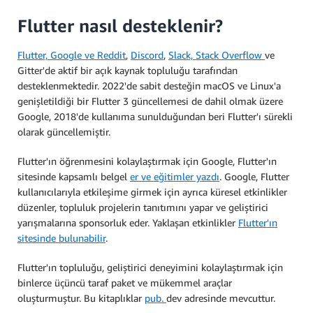
Flutter nasıl desteklenir?
Flutter, Google ve
Reddit
,
Discord
,
Slack, Stack
Overflow
ve
Gitter'de aktif bir açık kaynak topluluğu tarafından
desteklenmektedir. 2022'de sabit desteğin macOS ve Linux'a
genişletildiği bir Flutter 3 güncellemesi de dahil olmak üzere
Google, 2018'de kullanıma sunulduğundan beri Flutter'ı sürekli
olarak güncellemiştir.
Flutter'ın öğrenmesini kolaylaştırmak için Google, Flutter'ın
sitesinde kapsamlı belgel
er ve eğitimler yazdı
. Google, Flutter
kullanıcılarıyla etkileşime girmek için ayrıca küresel etkinlikler
düzenler, topluluk projelerin tanıtımını yapar ve geliştirici
yarışmalarına sponsorluk eder. Yaklaşan etkinlikler
Flutter'ın
sitesinde bulunabilir
.
Flutter'ın topluluğu, geliştirici deneyimini kolaylaştırmak için
binlerce üçüncü taraf paket ve mükemmel araçlar
oluşturmuştur. Bu kitaplıklar
pub.
dev adresinde mevcuttur.