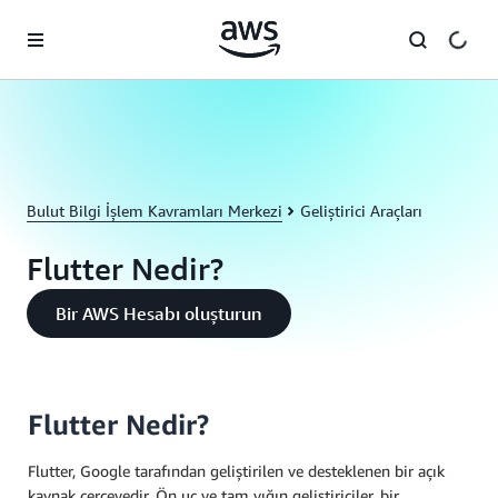
Ana İçeriğe Atla
Bulut Bilgi İşlem Kavramları Merkezi
Geliştirici Araçları
Flutter Nedir?
Bir AWS Hesabı oluşturun
Flutter Nedir?
Flutter, Google tarafından geliştirilen ve desteklenen bir açık
kaynak çerçevedir. Ön uç ve tam yığın geliştiriciler, bir