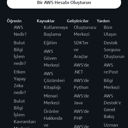
Bir AWS Hesabı Oluşturun
Öğrenin
Kaynaklar
Geliştiriciler
Yardım
AWS
Kullanmaya
Oluşturucu
Bize
Nedir?
Başlama
Merkezi
Ulaşın
Bulut
Eğitim
SDK'ler
Destek
Bilgi
ve
Sorgusu
AWS
İşlem
Araçlar
Oluşturun
Güven
nedir?
Merkezi
AWS'de
AWS
Etken
.NET
re:Post
AWS
Yapay
Çözümleri
AWS'de
Bilgi
Zeka
Kitaplığı
Python
Merkezi
nedir?
Mimari
AWS'de
AWS
Bulut
Merkezi
Java
Destek’e
Bilgi
Genel
Ürünler
AWS'de
İşlem
Bakış
Hakkında
PHP
Kavramları
ve
Uzman
AWS'de