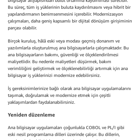
bilgisayar altyapısından bulut ortamına kaydırılması sürecidir.
Bu süreç, tüm iş yüklerinin buluta kaydırılmasını veya hibrit bir
yapılandırmanın benimsenmesini içerebilir. Modernizasyon
çalışmaları, daha geniş kapsamlı bir dijital dönüşüm girişiminin
parçası olabilir.
Birçok kuruluş, hâlâ eski veya modası geçmiş donanım ve
yazılımlarla oluşturulmuş ana bilgisayarlarla çalışmaktadır. Bu
ana bilgisayarların bakımı, güvenliği ve ölçeklendirilmesi
maliyetlidir. Bu nedenle maliyetleri düşürmek, bakım
verimliliğini geliştirmek ve ölçeklenebilirliği artırmak için ana
bilgisayar iş yüklerinizi modernize edebilirsiniz.
İş gereksinimlerinize bağlı olarak ana bilgisayar uygulamalarını
taşımak, doğrulamak ve modernize etmek için çeşitli
yaklaşımlardan faydalanabilirsiniz.
Yeniden düzenleme
Ana bilgisayar uygulamaları çoğunlukla COBOL ve PL/I gibi
eski nesil programlama dilleri üzerinde çalışır. Bu dillerin,