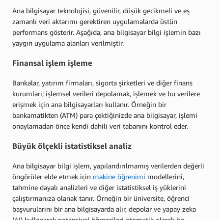
Ana bilgisayar teknolojisi, güvenilir, düşük gecikmeli ve eş
zamanlı veri aktarımı gerektiren uygulamalarda üstün
performans gösterir. Aşağıda, ana bilgisayar bilgi işlemin bazı
yaygın uygulama alanları verilmiştir.
Finansal işlem işleme
Bankalar, yatırım firmaları, sigorta şirketleri ve diğer finans
kurumları; işlemsel verileri depolamak, işlemek ve bu verilere
erişmek için ana bilgisayarları kullanır. Örneğin bir
bankamatikten (ATM) para çektiğinizde ana bilgisayar, işlemi
onaylamadan önce kendi dahili veri tabanını kontrol eder.
Büyük ölçekli istatistiksel analiz
Ana bilgisayar bilgi işlem, yapılandırılmamış verilerden değerli
öngörüler elde etmek için
makine öğrenimi
modellerini,
tahmine dayalı analizleri ve diğer istatistiksel iş yüklerini
çalıştırmanıza olanak tanır. Örneğin bir üniversite, öğrenci
başvurularını bir ana bilgisayarda alır, depolar ve yapay zeka
(AI) kullanarak potansiyel öğrencileri otomatik olarak ön