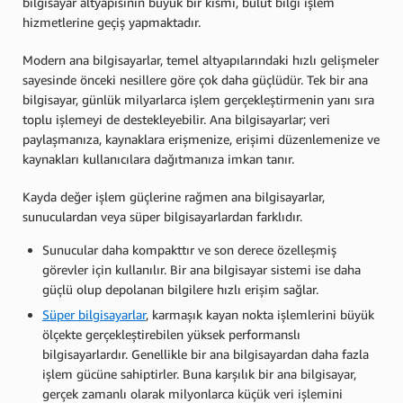
bilgisayar altyapısının büyük bir kısmı, bulut bilgi işlem
hizmetlerine geçiş yapmaktadır.
Modern ana bilgisayarlar, temel altyapılarındaki hızlı gelişmeler
sayesinde önceki nesillere göre çok daha güçlüdür. Tek bir ana
bilgisayar, günlük milyarlarca işlem gerçekleştirmenin yanı sıra
toplu işlemeyi de destekleyebilir. Ana bilgisayarlar; veri
paylaşmanıza, kaynaklara erişmenize, erişimi düzenlemenize ve
kaynakları kullanıcılara dağıtmanıza imkan tanır.
Kayda değer işlem güçlerine rağmen ana bilgisayarlar,
sunuculardan veya süper bilgisayarlardan farklıdır.
Sunucular daha kompakttır ve son derece özelleşmiş
görevler için kullanılır. Bir ana bilgisayar sistemi ise daha
güçlü olup depolanan bilgilere hızlı erişim sağlar.
Süper bilgisayarlar
, karmaşık kayan nokta işlemlerini büyük
ölçekte gerçekleştirebilen yüksek performanslı
bilgisayarlardır. Genellikle bir ana bilgisayardan daha fazla
işlem gücüne sahiptirler. Buna karşılık bir ana bilgisayar,
gerçek zamanlı olarak milyonlarca küçük veri işlemini