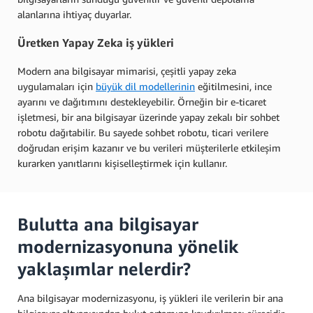
alanlarına ihtiyaç duyarlar.
Üretken Yapay Zeka iş yükleri
Modern ana bilgisayar mimarisi, çeşitli yapay zeka
uygulamaları için
büyük dil modellerinin
eğitilmesini, ince
ayarını ve dağıtımını destekleyebilir. Örneğin bir e-ticaret
işletmesi, bir ana bilgisayar üzerinde yapay zekalı bir sohbet
robotu dağıtabilir. Bu sayede sohbet robotu, ticari verilere
doğrudan erişim kazanır ve bu verileri müşterilerle etkileşim
kurarken yanıtlarını kişiselleştirmek için kullanır.
Bulutta ana bilgisayar
modernizasyonuna yönelik
yaklaşımlar nelerdir?
Ana bilgisayar modernizasyonu, iş yükleri ile verilerin bir ana