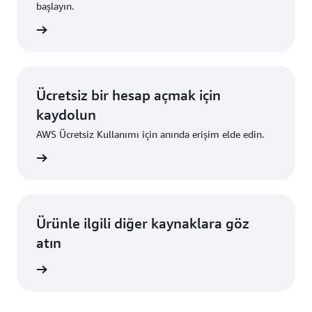
başlayın.
um açın
Ücretsiz bir hesap açmak için
kaydolun
AWS Ücretsiz Kullanımı için anında erişim elde edin.
ydolun
Ürünle ilgili diğer kaynaklara göz
atın
i edinin