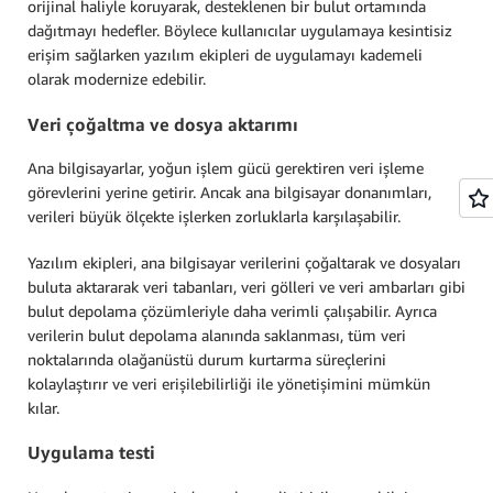
orijinal haliyle koruyarak, desteklenen bir bulut ortamında
dağıtmayı hedefler. Böylece kullanıcılar uygulamaya kesintisiz
erişim sağlarken yazılım ekipleri de uygulamayı kademeli
olarak modernize edebilir.
Veri çoğaltma ve dosya aktarımı
Ana bilgisayarlar, yoğun işlem gücü gerektiren veri işleme
görevlerini yerine getirir. Ancak ana bilgisayar donanımları,
verileri büyük ölçekte işlerken zorluklarla karşılaşabilir.
Yazılım ekipleri, ana bilgisayar verilerini çoğaltarak ve dosyaları
buluta aktararak veri tabanları, veri gölleri ve veri ambarları gibi
bulut depolama çözümleriyle daha verimli çalışabilir. Ayrıca
verilerin bulut depolama alanında saklanması, tüm veri
noktalarında olağanüstü durum kurtarma süreçlerini
kolaylaştırır ve veri erişilebilirliği ile yönetişimini mümkün
kılar.
Uygulama testi