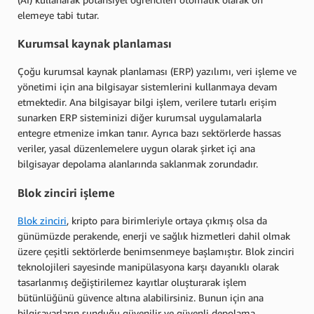
elemeye tabi tutar.
Kurumsal kaynak planlaması
Çoğu kurumsal kaynak planlaması (ERP) yazılımı, veri işleme ve
yönetimi için ana bilgisayar sistemlerini kullanmaya devam
etmektedir. Ana bilgisayar bilgi işlem, verilere tutarlı erişim
sunarken ERP sisteminizi diğer kurumsal uygulamalarla
entegre etmenize imkan tanır. Ayrıca bazı sektörlerde hassas
veriler, yasal düzenlemelere uygun olarak şirket içi ana
bilgisayar depolama alanlarında saklanmak zorundadır.
Blok zinciri işleme
Blok zinciri
, kripto para birimleriyle ortaya çıkmış olsa da
günümüzde perakende, enerji ve sağlık hizmetleri dahil olmak
üzere çeşitli sektörlerde benimsenmeye başlamıştır. Blok zinciri
teknolojileri sayesinde manipülasyona karşı dayanıklı olarak
tasarlanmış değiştirilemez kayıtlar oluşturarak işlem
bütünlüğünü güvence altına alabilirsiniz. Bunun için ana
bilgisayarların sunduğu güvenilir ve güvenli depolama