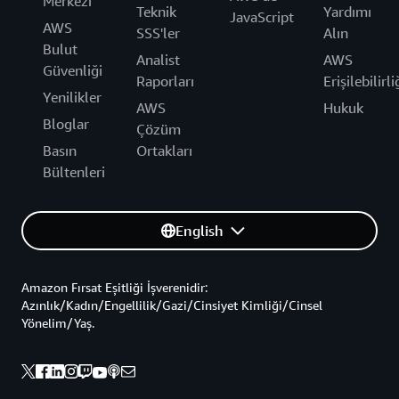
Merkezi
Teknik
Yardımı
JavaScript
AWS
SSS'ler
Alın
Bulut
Analist
AWS
Güvenliği
Raporları
Erişilebilirli
Yenilikler
AWS
Hukuk
Bloglar
Çözüm
Basın
Ortakları
Bültenleri
English
Amazon Fırsat Eşitliği İşverenidir:
Azınlık/Kadın/Engellilik/Gazi/Cinsiyet Kimliği/Cinsel
Yönelim/Yaş.