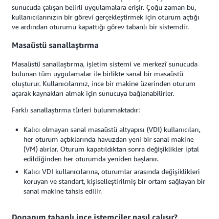
sunucuda çalışan belirli uygulamalara erişir. Çoğu zaman bu,
kullanıcılarınızın bir görevi gerçekleştirmek için oturum açtığı
ve ardından oturumu kapattığı görev tabanlı bir sistemdir.
Masaüstü sanallaştırma
Masaüstü sanallaştırma, işletim sistemi ve merkezî sunucuda
bulunan tüm uygulamalar ile birlikte sanal bir masaüstü
oluşturur. Kullanıcılarınız, ince bir makine üzerinden oturum
açarak kaynakları almak için sunucuya bağlanabilirler.
Farklı sanallaştırma türleri bulunmaktadır:
Kalıcı olmayan sanal masaüstü altyapısı (VDI) kullanıcıları,
her oturum açtıklarında havuzdan yeni bir sanal makine
(VM) alırlar. Oturum kapatıldıktan sonra değişiklikler iptal
edildiğinden her oturumda yeniden başlanır.
Kalıcı VDI kullanıcılarına, oturumlar arasında değişiklikleri
koruyan ve standart, kişiselleştirilmiş bir ortam sağlayan bir
sanal makine tahsis edilir.
Donanım tabanlı ince istemciler nasıl çalışır?