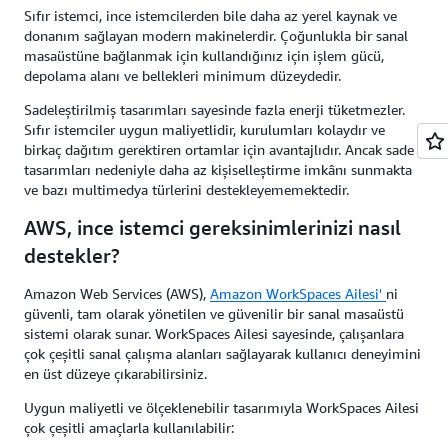
Sıfır istemci, ince istemcilerden bile daha az yerel kaynak ve
donanım sağlayan modern makinelerdir. Çoğunlukla bir sanal
masaüstüne bağlanmak için kullandığınız için işlem gücü,
depolama alanı ve bellekleri minimum düzeydedir.
Sadeleştirilmiş tasarımları sayesinde fazla enerji tüketmezler.
Sıfır istemciler uygun maliyetlidir, kurulumları kolaydır ve
birkaç dağıtım gerektiren ortamlar için avantajlıdır. Ancak sade
tasarımları nedeniyle daha az kişiselleştirme imkânı sunmakta
ve bazı multimedya türlerini destekleyememektedir.
AWS, ince istemci gereksinimlerinizi nasıl
destekler?
Amazon Web Services (AWS),
Amazon WorkSpaces Ailesi'
ni
güvenli, tam olarak yönetilen ve güvenilir bir sanal masaüstü
sistemi olarak sunar. WorkSpaces Ailesi sayesinde, çalışanlara
çok çeşitli sanal çalışma alanları sağlayarak kullanıcı deneyimini
en üst düzeye çıkarabilirsiniz.
Uygun maliyetli ve ölçeklenebilir tasarımıyla WorkSpaces Ailesi
çok çeşitli amaçlarla kullanılabilir: