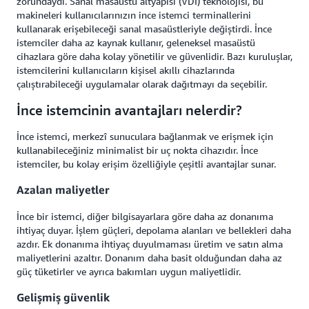
zorundaydı. Sanal masaüstü altyapısı (VDI) teknolojisi, bu
makineleri kullanıcılarınızın ince istemci terminallerini
kullanarak erişebileceği sanal masaüstleriyle değiştirdi. İnce
istemciler daha az kaynak kullanır, geleneksel masaüstü
cihazlara göre daha kolay yönetilir ve güvenlidir. Bazı kuruluşlar,
istemcilerini kullanıcıların kişisel akıllı cihazlarında
çalıştırabileceği uygulamalar olarak dağıtmayı da seçebilir.
İnce istemcinin avantajları nelerdir?
İnce istemci, merkezî sunuculara bağlanmak ve erişmek için
kullanabileceğiniz minimalist bir uç nokta cihazıdır. İnce
istemciler, bu kolay erişim özelliğiyle çeşitli avantajlar sunar.
Azalan maliyetler
İnce bir istemci, diğer bilgisayarlara göre daha az donanıma
ihtiyaç duyar. İşlem güçleri, depolama alanları ve bellekleri daha
azdır. Ek donanıma ihtiyaç duyulmaması üretim ve satın alma
maliyetlerini azaltır. Donanım daha basit olduğundan daha az
güç tüketirler ve ayrıca bakımları uygun maliyetlidir.
Gelişmiş güvenlik