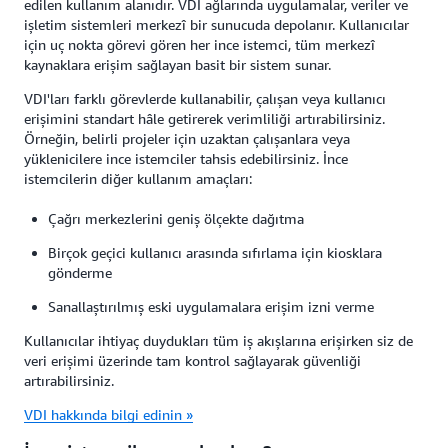
edilen kullanım alanıdır. VDI ağlarında uygulamalar, veriler ve
işletim sistemleri merkezî bir sunucuda depolanır. Kullanıcılar
için uç nokta görevi gören her ince istemci, tüm merkezî
kaynaklara erişim sağlayan basit bir sistem sunar.
VDI'ları farklı görevlerde kullanabilir, çalışan veya kullanıcı
erişimini standart hâle getirerek verimliliği artırabilirsiniz.
Örneğin, belirli projeler için uzaktan çalışanlara veya
yüklenicilere ince istemciler tahsis edebilirsiniz. İnce
istemcilerin diğer kullanım amaçları:
Çağrı merkezlerini geniş ölçekte dağıtma
Birçok geçici kullanıcı arasında sıfırlama için kiosklara
gönderme
Sanallaştırılmış eski uygulamalara erişim izni verme
Kullanıcılar ihtiyaç duydukları tüm iş akışlarına erişirken siz de
veri erişimi üzerinde tam kontrol sağlayarak güvenliği
artırabilirsiniz.
VDI hakkında bilgi edinin »