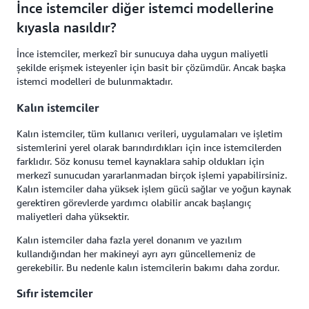
İnce istemciler diğer istemci modellerine
kıyasla nasıldır?
İnce istemciler, merkezî bir sunucuya daha uygun maliyetli
şekilde erişmek isteyenler için basit bir çözümdür. Ancak başka
istemci modelleri de bulunmaktadır.
Kalın istemciler
Kalın istemciler, tüm kullanıcı verileri, uygulamaları ve işletim
sistemlerini yerel olarak barındırdıkları için ince istemcilerden
farklıdır. Söz konusu temel kaynaklara sahip oldukları için
merkezî sunucudan yararlanmadan birçok işlemi yapabilirsiniz.
Kalın istemciler daha yüksek işlem gücü sağlar ve yoğun kaynak
gerektiren görevlerde yardımcı olabilir ancak başlangıç
maliyetleri daha yüksektir.
Kalın istemciler daha fazla yerel donanım ve yazılım
kullandığından her makineyi ayrı ayrı güncellemeniz de
gerekebilir. Bu nedenle kalın istemcilerin bakımı daha zordur.
Sıfır istemciler