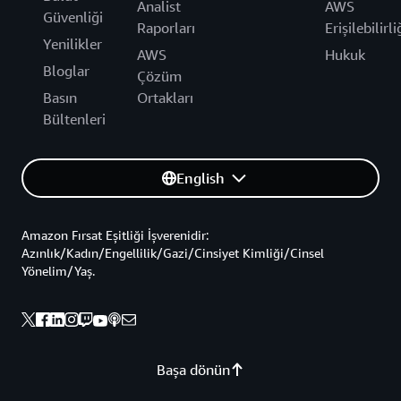
Analist
AWS
Güvenliği
Raporları
Erişilebilirli
Yenilikler
AWS
Hukuk
Bloglar
Çözüm
Basın
Ortakları
Bültenleri
English
Amazon Fırsat Eşitliği İşverenidir:
Azınlık/Kadın/Engellilik/Gazi/Cinsiyet Kimliği/Cinsel
Yönelim/Yaş.
Başa dönün