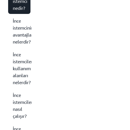
istemci
nedir?
İnce
istemcinin
avantajları
nelerdir?
İnce
istemcilerin
kullanım
alanları
nelerdir?
İnce
istemciler
nasıl
çalışır?
İnce