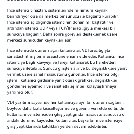
İnce istemci cihazları, sistemlerinde minimum kaynak
barındırıyor olsa da merkez bir sunucu ile bağlantı kurabilir.
İnce istemci açıldığında istemcinin donanımı başlatılır ve
ardından istemci UDP veya TCP/IP aracılığıyla merkezî bir
sunucuya bağlanır. Daha sonra görevleri desteklemek üzere
merkezî sunucudan kaynakları alır.
İnce istemcide oturum açan kullanıcılar, VDI aracılığıyla
sanallaştırılmış bir masaüstüne erişim elde eder. Kullanıcı, ince
istemciye bağlı klavyeyi ve fareyi kullanarak bu hareketleri
sunucuya iletebilir. Sunucu girişleri alır ve bu değişikliklere yanıt
vermek üzere sanal masaüstünü günceller. İnce istemci bilgi
işlemi, kullanıcı girdisine yanıt olarak grafiksel değişiklikler
gönderme eylemidir ve sanal etkileşimleri kolaylaştırmaya
yardımcı olur.
VDI yazılımı sayesinde her kullanıcıya ayrı bir oturum sağlanır,
böylece daha fazla kişiselleştirme ve güvenli veri elde edilir. Bir
kullanıcı ince istemciden çıkış yaptığında masaüstü sunucusu o
andaki durumu kaydeder. Kullanıcılar, başka bir ince istemciye
giriş yaptıklarında kaldıkları yerden devam edebilirler.