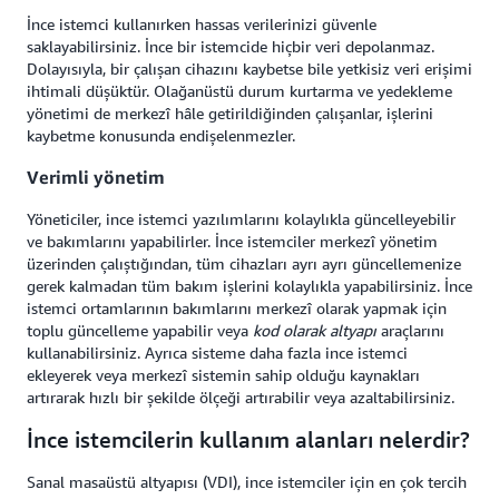
İnce istemci kullanırken hassas verilerinizi güvenle
saklayabilirsiniz. İnce bir istemcide hiçbir veri depolanmaz.
Dolayısıyla, bir çalışan cihazını kaybetse bile yetkisiz veri erişimi
ihtimali düşüktür. Olağanüstü durum kurtarma ve yedekleme
yönetimi de merkezî hâle getirildiğinden çalışanlar, işlerini
kaybetme konusunda endişelenmezler.
Verimli yönetim
Yöneticiler, ince istemci yazılımlarını kolaylıkla güncelleyebilir
ve bakımlarını yapabilirler. İnce istemciler merkezî yönetim
üzerinden çalıştığından, tüm cihazları ayrı ayrı güncellemenize
gerek kalmadan tüm bakım işlerini kolaylıkla yapabilirsiniz. İnce
istemci ortamlarının bakımlarını merkezî olarak yapmak için
toplu güncelleme yapabilir veya
kod olarak altyapı
araçlarını
kullanabilirsiniz. Ayrıca sisteme daha fazla ince istemci
ekleyerek veya merkezî sistemin sahip olduğu kaynakları
artırarak hızlı bir şekilde ölçeği artırabilir veya azaltabilirsiniz.
İnce istemcilerin kullanım alanları nelerdir?
Sanal masaüstü altyapısı (VDI), ince istemciler için en çok tercih