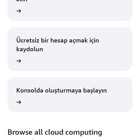
Göz Atın
Ücretsiz bir hesap açmak için
kaydolun
ydolun
Konsolda oluşturmaya başlayın
um açın
Browse all cloud computing