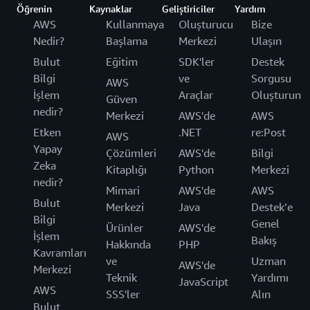
Öğrenin
Kaynaklar
Geliştiriciler
Yardım
AWS
Kullanmaya
Oluşturucu
Bize
Nedir?
Başlama
Merkezi
Ulaşın
Bulut
Eğitim
SDK'ler
Destek
Bilgi
ve
Sorgusu
AWS
İşlem
Araçlar
Oluşturun
Güven
nedir?
Merkezi
AWS'de
AWS
Etken
.NET
re:Post
AWS
Yapay
Çözümleri
AWS'de
Bilgi
Zeka
Kitaplığı
Python
Merkezi
nedir?
Mimari
AWS'de
AWS
Bulut
Merkezi
Java
Destek’e
Bilgi
Genel
Ürünler
AWS'de
İşlem
Bakış
Hakkında
PHP
Kavramları
ve
Uzman
AWS'de
Merkezi
Teknik
Yardımı
JavaScript
AWS
SSS'ler
Alın
Bulut