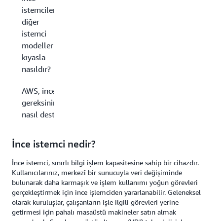
istemciler
diğer
istemci
modellerine
kıyasla
nasıldır?
AWS, ince istemci
gereksinimlerinizi
nasıl destekler?
İnce istemci nedir?
İnce istemci, sınırlı bilgi işlem kapasitesine sahip bir cihazdır.
Kullanıcılarınız, merkezî bir sunucuyla veri değişiminde
bulunarak daha karmaşık ve işlem kullanımı yoğun görevleri
gerçekleştirmek için ince işlemciden yararlanabilir. Geleneksel
olarak kuruluşlar, çalışanların işle ilgili görevleri yerine
getirmesi için pahalı masaüstü makineler satın almak