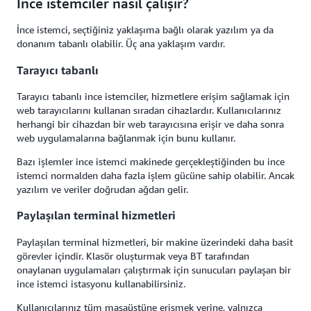
İnce istemciler nasıl çalışır?
İnce istemci, seçtiğiniz yaklaşıma bağlı olarak yazılım ya da
donanım tabanlı olabilir. Üç ana yaklaşım vardır.
Tarayıcı tabanlı
Tarayıcı tabanlı ince istemciler, hizmetlere erişim sağlamak için
web tarayıcılarını kullanan sıradan cihazlardır. Kullanıcılarınız
herhangi bir cihazdan bir web tarayıcısına erişir ve daha sonra
web uygulamalarına bağlanmak için bunu kullanır.
Bazı işlemler ince istemci makinede gerçekleştiğinden bu ince
istemci normalden daha fazla işlem gücüne sahip olabilir. Ancak
yazılım ve veriler doğrudan ağdan gelir.
Paylaşılan terminal hizmetleri
Paylaşılan terminal hizmetleri, bir makine üzerindeki daha basit
görevler içindir. Klasör oluşturmak veya BT tarafından
onaylanan uygulamaları çalıştırmak için sunucuları paylaşan bir
ince istemci istasyonu kullanabilirsiniz.
Kullanıcılarınız tüm masaüstüne erişmek yerine, yalnızca