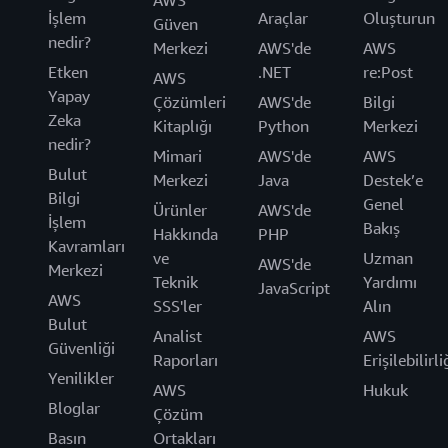
AWS
İşlem
Araçlar
Oluşturun
Güven
nedir?
Merkezi
AWS'de
AWS
Etken
.NET
re:Post
AWS
Yapay
Çözümleri
AWS'de
Bilgi
Zeka
Kitaplığı
Python
Merkezi
nedir?
Mimari
AWS'de
AWS
Bulut
Merkezi
Java
Destek’e
Bilgi
Genel
Ürünler
AWS'de
İşlem
Bakış
Hakkında
PHP
Kavramları
ve
Uzman
AWS'de
Merkezi
Teknik
Yardımı
JavaScript
AWS
SSS'ler
Alın
Bulut
Analist
AWS
Güvenliği
Raporları
Erişilebilirli
Yenilikler
AWS
Hukuk
Bloglar
Çözüm
Basın
Ortakları