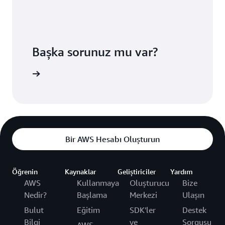
Başka sorunuz mu var?
ze ulaşın
Bir AWS Hesabı Oluşturun
Öğrenin
Kaynaklar
Geliştiriciler
Yardım
AWS
Kullanmaya
Oluşturucu
Bize
Nedir?
Başlama
Merkezi
Ulaşın
Bulut
Eğitim
SDK'ler
Destek
Bilgi
ve
Sorgusu