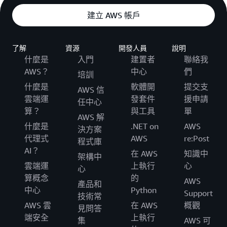
建立 AWS 帳戶
了解
資源
開發人員
說明
什麼是
入門
建置者
聯絡我
AWS？
中心
們
培訓
什麼是
軟體開
提交支
AWS 信
雲端運
發套件
援申請
任中心
算？
與工具
單
AWS 解
什麼是
.NET on
AWS
決方案
代理式
AWS
re:Post
程式庫
AI？
在 AWS
知識中
架構中
雲端運
上執行
心
心
算概念
的
AWS
產品和
中心
Python
Support
技術常
AWS 雲
在 AWS
概觀
見問答
端安全
上執行
集
AWS 可