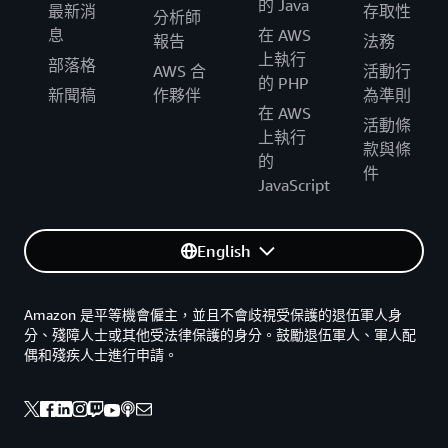
的 Java
最新消
存取性
分析師
息
在 AWS
報告
法務
上執行
部落格
AWS 合
活動行
的 PHP
新聞稿
作夥伴
為準則
在 AWS
活動條
上執行
款與條
的
件
JavaScript
English
Amazon 是平等機會僱主，並且不會歧視受保護的退伍軍人身
分、殘障人士或其他受法律保護的身分。鼓勵退伍軍人、軍人配
偶和殘疾人士進行申請。