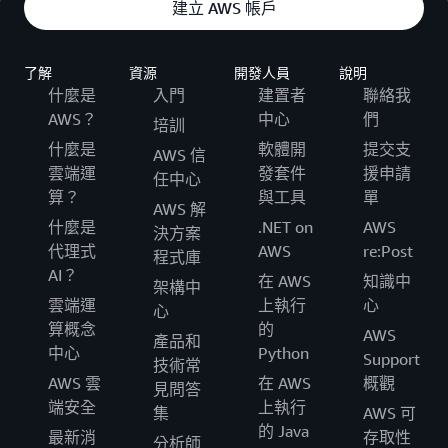
建立 AWS 帳戶
了解
資源
開發人員
說明
什麼是
入門
建置者
聯絡我
AWS？
中心
們
培訓
什麼是
軟體開
提交支
AWS 信
雲端運
發套件
援申請
任中心
算？
與工具
單
AWS 解
什麼是
.NET on
AWS
決方案
代理式
AWS
re:Post
程式庫
AI？
在 AWS
知識中
架構中
雲端運
上執行
心
心
算概念
的
AWS
產品和
中心
Python
Support
技術常
AWS 雲
在 AWS
概觀
見問答
端安全
上執行
集
AWS 可
的 Java
最新消
存取性
分析師