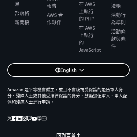
息
在 AWS
報告
法務
上執行
部落格
AWS 合
活動行
的 PHP
新聞稿
作夥伴
為準則
在 AWS
活動條
上執行
款與條
的
件
JavaScript
English
Amazon 是平等機會僱主，並且不會歧視受保護的退伍軍人身
分、殘障人士或其他受法律保護的身分。鼓勵退伍軍人、軍人配
偶和殘疾人士進行申請。
回到頁首