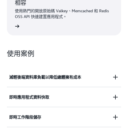
相容
使用熱門的開放原始碼 Valkey、Memcached 和 Redis
OSS API 快速建置應用程式。
一步了解
使用案例
減輕後端資料庫負載以降低總體擁有成本
即時應用程式資料快取
快取資料並卸載資料庫 I/O，以減輕營運負擔、
降低成本，並提升資料庫與應用程式的效能。
即時工作階段儲存
將經常使用的資料儲存在記憶體中，取得微秒回