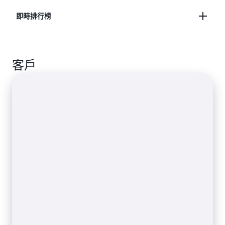
應時間和高輸送量，以支援每秒數億次操作。
即時排行榜
儲存臨時工作階段資料，以微秒回應時間快速對
遊戲、電子商務、社交媒體和線上應用程式進行
個人化。
使用 ElastiCache 內建的資料結構簡化應用程式開
發。
客戶