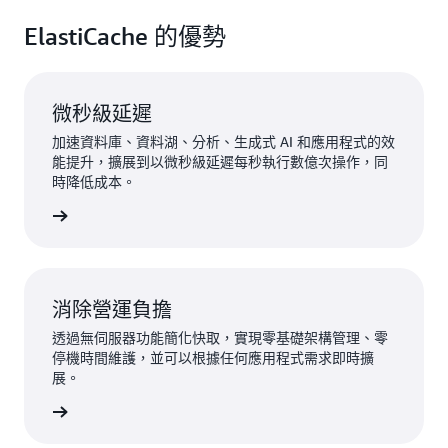
ElastiCache 的優勢
微秒級延遲
加速資料庫、資料湖、分析、生成式 AI 和應用程式的效
能提升，擴展到以微秒級延遲每秒執行數億次操作，同
時降低成本。
一步了解
消除營運負擔
透過無伺服器功能簡化快取，實現零基礎架構管理、零
停機時間維護，並可以根據任何應用程式需求即時擴
展。
一步了解