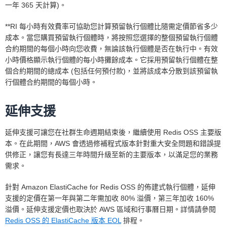
一年 365 天計算)。
**RI 每小時有效費率可協助您計算預留執行個體比隨需定價節省多少
成本。當您購買預留執行個體時，將按照您選擇的整個預留執行個體
合約期間的每個小時向您收費，無論該執行個體是否在執行中。有效
小時價格顯示執行個體的每小時攤餘成本。它採用預留執行個體在整
個合約期間的總成本 (包括任何預付款)，並將該成本分散到該預留執
行個體合約期間的每個小時。
延伸支援
延伸支援可讓您在社群生命週期結束後，繼續使用 Redis OSS 主要版
本。在此期間，AWS 會透過修補程式版本針對重大安全問題和錯誤提
供修正，讓您有長達三年時間升級至新的主要版本，以滿足您的業務
需求。
針對 Amazon ElastiCache for Redis OSS 的佈建式執行個體，延伸
支援的定價在第一年與第二年需加收 80% 溢價，第三年加收 160%
溢價。延伸支援定價也取決於 AWS 區域和行事曆日期。詳情請參閱
Redis OSS 的 ElastiCache 版本 EOL
排程。