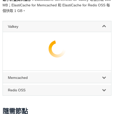
MB；ElastiCache for Memcached 和 ElastiCache for Redis OSS 每
個快取 1 GB。
Valkey
Memcached
Redis OSS
隨需節點