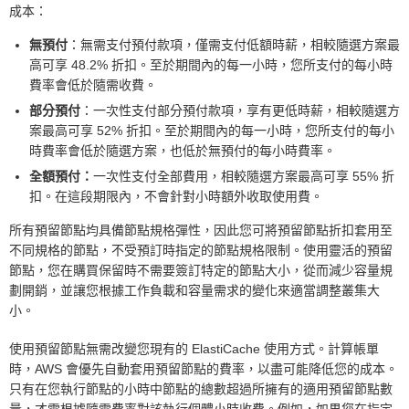
成本：
無預付
：無需支付預付款項，僅需支付低額時薪，相較隨選方案最
高可享 48.2% 折扣。至於期間內的每一小時，您所支付的每小時
費率會低於隨需收費。
部分預付
：一次性支付部分預付款項，享有更低時薪，相較隨選方
案最高可享 52% 折扣。至於期間內的每一小時，您所支付的每小
時費率會低於隨選方案，也低於無預付的每小時費率。
全額預付：
一次性支付全部費用，相較隨選方案最高可享 55% 折
扣。在這段期限內，不會針對小時額外收取使用費。
所有預留節點均具備節點規格彈性，因此您可將預留節點折扣套用至
不同規格的節點，不受預訂時指定的節點規格限制。使用靈活的預留
節點，您在購買保留時不需要簽訂特定的節點大小，從而減少容量規
劃開銷，並讓您根據工作負載和容量需求的變化來適當調整叢集大
小。
使用預留節點無需改變您現有的 ElastiCache 使用方式。計算帳單
時，AWS 會優先自動套用預留節點的費率，以盡可能降低您的成本。
只有在您執行節點的小時中節點的總數超過所擁有的適用預留節點數