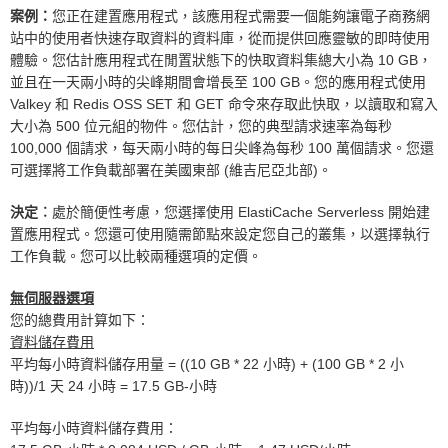
案例：
您正在建置應用程式，該應用程式需要一個能夠讓電子商務網
站中的使用者快速存取資料的資料庫，從而提供回應靈敏的即時使用
體驗。您估計應用程式在閒置狀態下的快取資料集總大小為 10 GB，
並且在一天兩小時的尖峰期間會增長至 100 GB。您的應用程式使用
Valkey 和 Redis OSS SET 和 GET 命令來存取此快取，以讀取和寫入
大小為 500 位元組的物件。您估計，您的典型請求速率為每秒
100,000 個請求，每天兩小時的每日尖峰為每秒 100 萬個請求。您還
可選擇將工作負載部署在美國東部 (維吉尼亞北部)。
決定︰
處於簡便性考慮，您選擇使用 ElastiCache Serverless 開始建
置應用程式。您還可使用隨需節點來設定您自己的叢集，以選擇執行
工作負載。您可以比較兩種選項的定價。
無伺服器選項
您的總費用計算如下：
資料儲存費用
平均每小時資料儲存用量 = ((10 GB * 22 小時) + (100 GB * 2 小
時))/1 天 24 小時 = 17.5 GB-小時
平均每小時資料儲存費用：