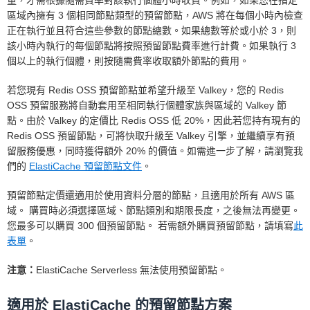
量，才需根據隨需費率對該執行個體小時收費。例如，如果您在指定
區域內擁有 3 個相同節點類型的預留節點，AWS 將在每個小時內檢查
正在執行並且符合這些參數的節點總數。如果總數等於或小於 3，則
該小時內執行的每個節點將按照預留節點費率進行計費。如果執行 3
個以上的執行個體，則按隨需費率收取額外節點的費用。
若您現有 Redis OSS 預留節點並希望升級至 Valkey，您的 Redis
OSS 預留服務將自動套用至相同執行個體家族與區域的 Valkey 節
點。由於 Valkey 的定價比 Redis OSS 低 20%，因此若您持有現有的
Redis OSS 預留節點，可將快取升級至 Valkey 引擎，並繼續享有預
留服務優惠，同時獲得額外 20% 的價值。如需進一步了解，請瀏覽我
們的
ElastiCache 預留節點文件
。
預留節點定價還適用於使用資料分層的節點，且適用於所有 AWS 區
域。 購買時必須選擇區域、節點類別和期限長度，之後無法再變更。
您最多可以購買 300 個預留節點。 若需額外購買預留節點，請填寫
此
表單
。
注意：
ElastiCache Serverless 無法使用預留節點。
適用於 ElastiCache 的預留節點方案