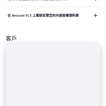
至受管理的雲端服務，移除無差異化的資料庫管理工
作。
進行現代化以降低成本並提高可用性、災難復原和可
在 Amazon EC2 上重新託管您的內部部署資料庫
靠性，從而實現更快的創新和更高效的營運。 將以
規則為基礎的結構描述轉換與生成式 AI 輔助程式碼
轉換結合在一起，加速資料庫移轉。
在 Amazon EC2 專用主機或裸機上重新託管您的資料
客戶
庫，開始您的雲端旅程。維持您現有的營運模式，同
時受益於雲端可擴展性與靈活性。保留對基礎作業系
統的完整存取權限。