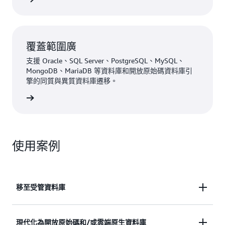
覆蓋範圍廣
支援 Oracle、SQL Server、PostgreSQL、MySQL、
MongoDB、MariaDB 等資料庫和開放原始碼資料庫引
擎的同質與異質資料庫遷移。
一步了解
使用案例
移至受管資料庫
透過簡化的移轉程序，從舊版或內部部署資料庫遷移
現代化為開放原始碼和/或雲端原生資料庫