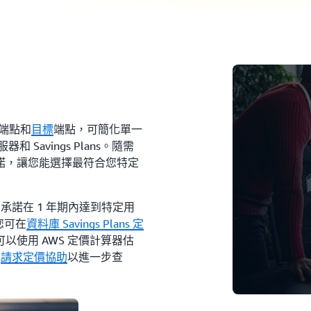
端點和
目標
端點，可簡化單一
Savings Plans。隨需
諾，讓您能選擇最符合您特定
要您承諾在 1 年期內達到特定用
您可在
資料庫 Savings Plans 定
以使用 AWS 定價計算器估
或
請求定價協助
以進一步查