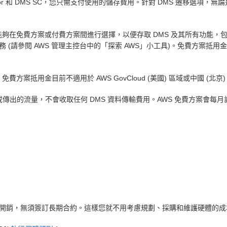
dvisor 和 DMS SC，您只需支付使用的儲存費用。針對 DMS 遷移
，您將能夠在免費方案或付費方案間進行選擇，以便存取 DMS 及其所有功能，包括 D
 服務 (請參閱 AWS 管理主控台中的「探索 AWS」小工具)。免費方
案抵用金目前不適用於 AWS GovCloud (美國) 區域或中國 (北京)
傳入或傳出的流量，不會收取任何 DMS 資料傳輸費用。AWS 免費方案
開銷，無須簽訂長期合約。這樣您就不用考慮規劃、採購和維護硬體的成