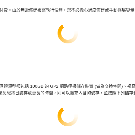
付費。由於無需佈建複寫執行個體，您不必擔心過度佈建或手動擴展容量
 執行個體類型都包括 100GB 的 GP2 網路連接儲存裝置 (做為交換空間)、
置。如果您想將日誌存放更長的時間，則可以擴充內含的儲存，並按照下列儲存