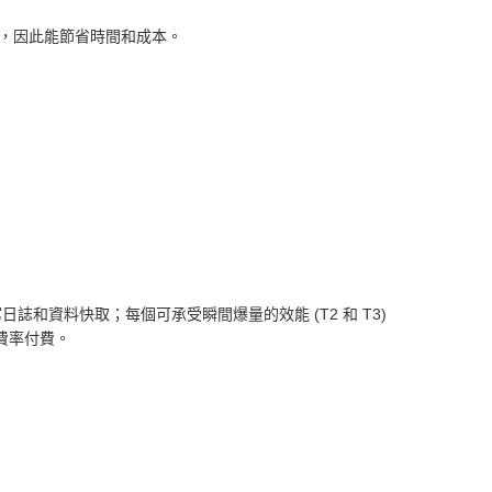
，因此能節省時間和成本。
複寫日誌和資料快取；每個可承受瞬間爆量的效能 (T2 和 T3)
費率付費。