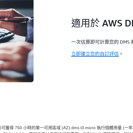
適用於 AWS D
一次估算即可計算您的 DMS
立即建立您的自訂評估
。
可獲得 750 小時的單一可用區域 (AZ) dms.t3.micro 執行個體用量 (