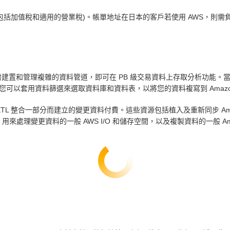
包括加值稅和適用的營業稅)。帳單地址在日本的客戶若使用 AWS，則需
置和管理複雜的資料管道，即可在 PB 級交易資料上存取分析功能。當資料寫入 Orac
ft。您可以套用資料篩選來選取資料庫和資料表，以將您的資料複寫到 Amazo
零 ETL 整合一部分而建立的變更資料付費。這些資源包括植入及重新同步 Amaz
處理變更資料的一般 AWS I/O 和儲存空間，以及複製資料的一般 Amazo