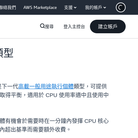
聯絡我們
AWS Marketplace
支援
我的帳戶
建立帳戶
搜尋
登入主控台
體類型
是下一代
高載一般用途執行個體
類型，可提供
間取得平衡，適用於 CPU 使用率適中且使用中
個體有機會於需要時在一分鐘內發揮 CPU 核心
時段內超出基準而需要額外收費。