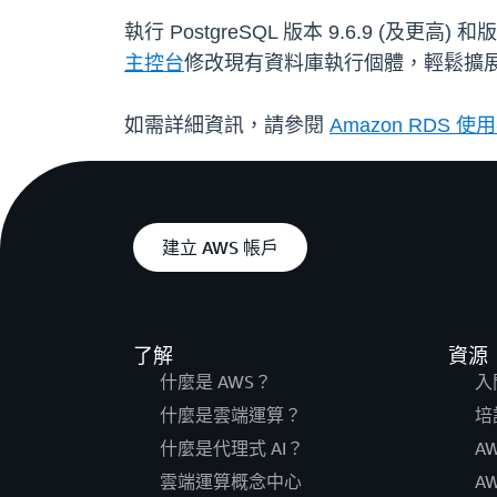
執行 PostgreSQL 版本 9.6.9 (及更
主控台
修改現有資料庫執行個體，輕鬆擴
如需詳細資訊，請參閱
Amazon RDS 
建立 AWS 帳戶
了解
資源
什麼是 AWS？
入
什麼是雲端運算？
培
什麼是代理式 AI？
A
雲端運算概念中心
A