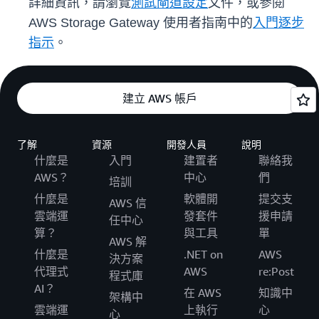
詳細資訊，請瀏覽
測試閘道設定
文件，或參閱
AWS Storage Gateway 使用者指南中的
入門逐步
指示
。
建立 AWS 帳戶
了解
資源
開發人員
說明
什麼是
入門
建置者
聯絡我
AWS？
中心
們
培訓
什麼是
軟體開
提交支
AWS 信
雲端運
發套件
援申請
任中心
算？
與工具
單
AWS 解
什麼是
.NET on
AWS
決方案
代理式
AWS
re:Post
程式庫
AI？
在 AWS
知識中
架構中
雲端運
上執行
心
心