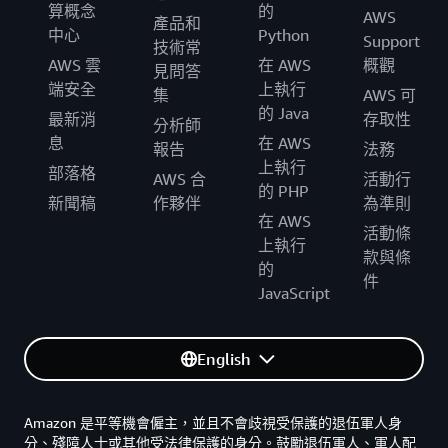
算概念
的
AWS
產品和
中心
Python
Support
技術常
AWS 雲
在 AWS
概觀
見問答
端安全
上執行
集
AWS 可
的 Java
最新消
存取性
分析師
息
在 AWS
報告
法務
上執行
部落格
AWS 合
活動行
的 PHP
新聞稿
作夥伴
為準則
在 AWS
活動條
上執行
款與條
的
件
JavaScript
English
Amazon 是平等機會僱主，並且不會歧視受保護的退伍軍人身
分、殘障人士或其他受法律保護的身分。鼓勵退伍軍人、軍人配