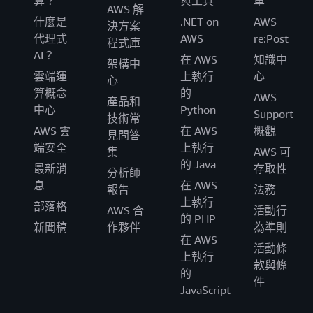
算？
與工具
單
AWS 解
什麼是
.NET on
AWS
決方案
代理式
AWS
re:Post
程式庫
AI？
在 AWS
知識中
架構中
雲端運
上執行
心
心
算概念
的
AWS
產品和
中心
Python
Support
技術常
AWS 雲
在 AWS
概觀
見問答
端安全
上執行
集
AWS 可
的 Java
最新消
存取性
分析師
息
在 AWS
報告
法務
上執行
部落格
AWS 合
活動行
的 PHP
新聞稿
作夥伴
為準則
在 AWS
活動條
上執行
款與條
的
件
JavaScript