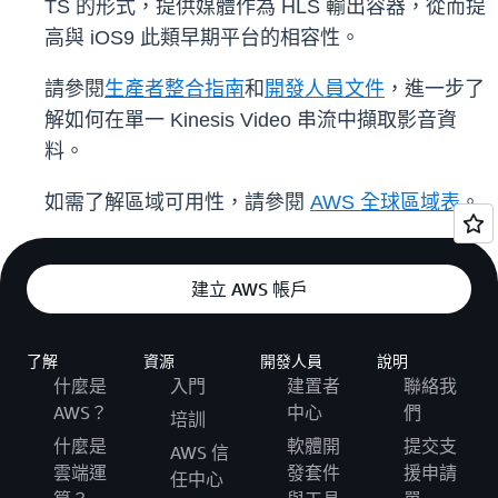
TS 的形式，提供媒體作為 HLS 輸出容器，從而提
高與 iOS9 此類早期平台的相容性。
請參閱
生產者整合指南
和
開發人員文件
，進一步了
解如何在單一 Kinesis Video 串流中擷取影音資
料。
如需了解區域可用性，請參閱
AWS 全球區域表
。
建立 AWS 帳戶
了解
資源
開發人員
說明
什麼是
入門
建置者
聯絡我
AWS？
中心
們
培訓
什麼是
軟體開
提交支
AWS 信
雲端運
發套件
援申請
任中心