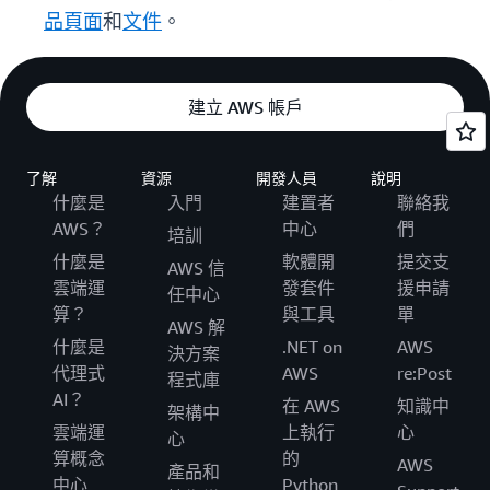
品頁面
和
文件
。
建立 AWS 帳戶
了解
資源
開發人員
說明
什麼是
入門
建置者
聯絡我
AWS？
中心
們
培訓
什麼是
軟體開
提交支
AWS 信
雲端運
發套件
援申請
任中心
算？
與工具
單
AWS 解
什麼是
.NET on
AWS
決方案
代理式
AWS
re:Post
程式庫
AI？
在 AWS
知識中
架構中
雲端運
上執行
心
心
算概念
的
AWS
產品和
中心
Python