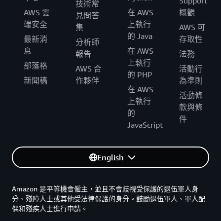
Support
技術常
AWS 雲
在 AWS
概觀
見問答
端安全
上執行
集
AWS 可
的 Java
最新消
存取性
分析師
息
在 AWS
報告
法務
上執行
部落格
AWS 合
活動行
的 PHP
新聞稿
作夥伴
為準則
在 AWS
活動條
上執行
款與條
的
件
JavaScript
English
Amazon 是平等機會僱主，並且不會歧視受保護的退伍軍人身
分、殘障人士或其他受法律保護的身分。鼓勵退伍軍人、軍人配
偶和殘疾人士進行申請。