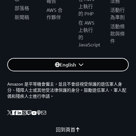
報告
法務
上執行
部落格
AWS 合
活動行
的 PHP
新聞稿
作夥伴
為準則
在 AWS
活動條
上執行
款與條
的
件
JavaScript
English
Amazon 是平等機會僱主，並且不會歧視受保護的退伍軍人身
分、殘障人士或其他受法律保護的身分。鼓勵退伍軍人、軍人配
偶和殘疾人士進行申請。
回到頁首