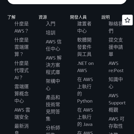
了解
資源
開發人員
說明
什麼是
入門
建置者
聯絡我
AWS？
中心
們
培訓
什麼是
軟體開
提交支
AWS 信
雲端運
發套件
援申請
任中心
算？
與工具
單
AWS 解
什麼是
.NET on
AWS
決方案
代理式
AWS
re:Post
程式庫
AI？
在 AWS
知識中
架構中
雲端運
上執行
心
心
算概念
的
AWS
產品和
中心
Python
Support
技術常
AWS 雲
在 AWS
概觀
見問答
端安全
上執行
集
AWS 可
的 Java
最新消
存取性
分析師
息
在 AWS