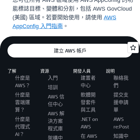
您可在所有 AWS 區域使用 AWS AppConfig 的功
能標誌目標、變體和分割，包括 AWS GovCloud
(美國) 區域。若要開始使用，請使用
AWS
AppConfig 入門指南
。
建立 AWS 帳戶
了解
資源
開發人員
說明
什麼是
入門
建置者
聯絡我
AWS？
中心
們
培訓
什麼是
軟體開
提交支
AWS 信
雲端運
發套件
援申請
任中心
算？
與工具
單
AWS 解
什麼是
.NET on
AWS
決方案
代理式
AWS
re:Post
程式庫
AI？
在 AWS
知識中
架構中