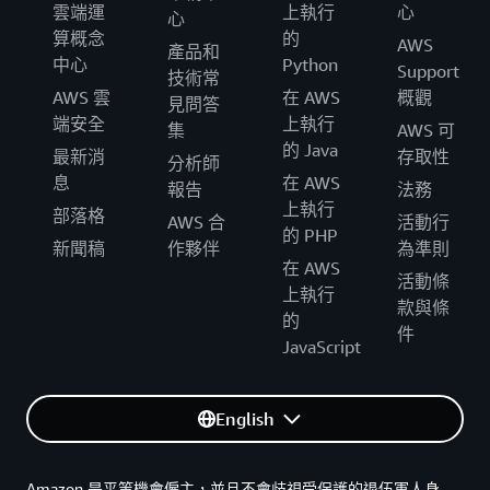
雲端運
上執行
心
心
算概念
的
AWS
產品和
中心
Python
Support
技術常
AWS 雲
在 AWS
概觀
見問答
端安全
上執行
集
AWS 可
的 Java
最新消
存取性
分析師
息
在 AWS
報告
法務
上執行
部落格
AWS 合
活動行
的 PHP
新聞稿
作夥伴
為準則
在 AWS
活動條
上執行
款與條
的
件
JavaScript
English
Amazon 是平等機會僱主，並且不會歧視受保護的退伍軍人身