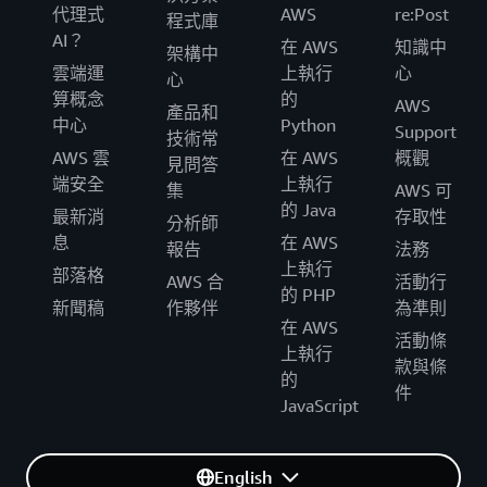
代理式
AWS
re:Post
程式庫
AI？
在 AWS
知識中
架構中
雲端運
上執行
心
心
算概念
的
AWS
產品和
中心
Python
Support
技術常
AWS 雲
在 AWS
概觀
見問答
端安全
上執行
集
AWS 可
的 Java
最新消
存取性
分析師
息
在 AWS
報告
法務
上執行
部落格
AWS 合
活動行
的 PHP
新聞稿
作夥伴
為準則
在 AWS
活動條
上執行
款與條
的
件
JavaScript
English