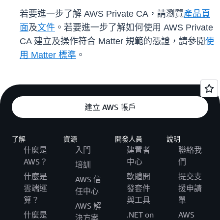
若要進一步了解 AWS Private CA，請瀏覽
產品頁
面
及
文件
。若要進一步了解如何使用 AWS Private
CA 建立及操作符合 Matter 規範的憑證，請參閱
使
用 Matter 標準
。
建立 AWS 帳戶
了解
資源
開發人員
說明
什麼是
入門
建置者
聯絡我
AWS？
中心
們
培訓
什麼是
軟體開
提交支
AWS 信
雲端運
發套件
援申請
任中心
算？
與工具
單
AWS 解
什麼是
.NET on
AWS
決方案