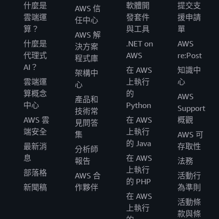
什麼是
軟體開
提交支
AWS 信
雲端運
發套件
援申請
任中心
算？
與工具
單
AWS 解
什麼是
.NET on
AWS
決方案
代理式
AWS
re:Post
程式庫
AI？
在 AWS
知識中
架構中
雲端運
上執行
心
心
算概念
的
AWS
產品和
中心
Python
Support
技術常
AWS 雲
在 AWS
概觀
見問答
端安全
上執行
集
AWS 可
的 Java
最新消
存取性
分析師
息
在 AWS
報告
法務
上執行
部落格
AWS 合
活動行
的 PHP
新聞稿
作夥伴
為準則
在 AWS
活動條
上執行
款與條