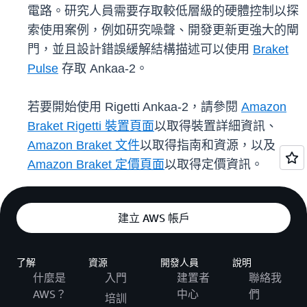
電路。研究人員需要存取較低層級的硬體控制以探
索使用案例，例如研究噪聲、開發更新更強大的閘
門，並且設計錯誤緩解結構描述可以使用
Braket
Pulse
存取 Ankaa-2。
若要開始使用 Rigetti Ankaa-2，請參閱
Amazon
Braket Rigetti 裝置頁面
以取得裝置詳細資訊、
Amazon Braket 文件
以取得指南和資源，以及
Amazon Braket 定價頁面
以取得定價資訊。
建立 AWS 帳戶
了解
資源
開發人員
說明
什麼是
入門
建置者
聯絡我
AWS？
中心
們
培訓